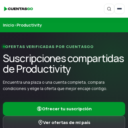
Inicio
›
Productivity
OFERTAS VERIFICADAS POR CUENTASGO
Suscripciones compartidas
de Productivity
Encuentra una plaza o una cuenta completa, compara
condiciones y elige la oferta que mejor encaje contigo.
Ofrecer tu suscripción
Ver ofertas de mi país