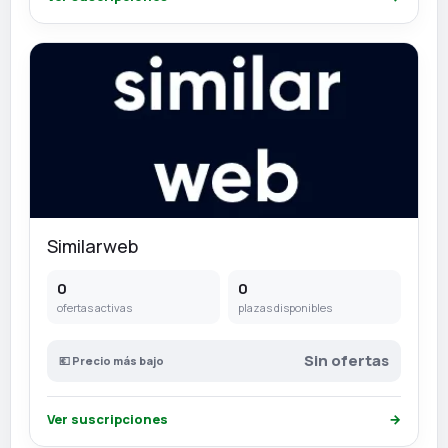
Similarweb
0
0
ofertas activas
plazas disponibles
Sin ofertas
💶 Precio más bajo
Ver suscripciones
→