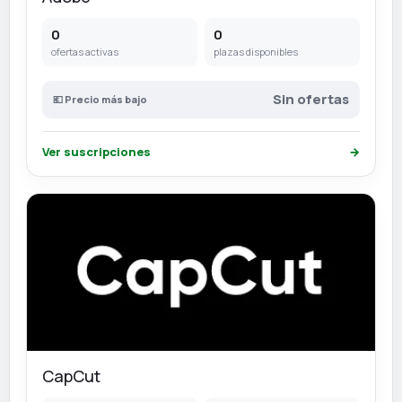
0
0
ofertas activas
plazas disponibles
Sin ofertas
💶 Precio más bajo
Ver suscripciones
→
CapCut