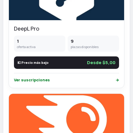
DeepL Pro
1
9
oferta activa
plazas disponibles
Desde $5,00
💶 Precio más bajo
Ver suscripciones
→