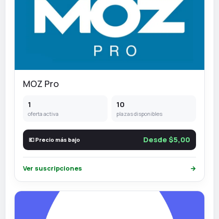
MOZ Pro
1
10
oferta activa
plazas disponibles
Desde $5,00
💶 Precio más bajo
Ver suscripciones
→