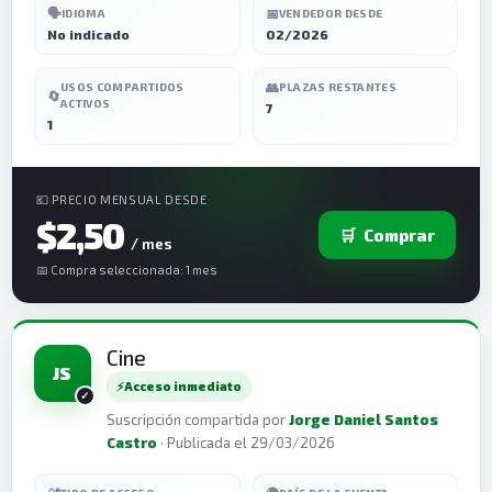
🗣️
📅
IDIOMA
VENDEDOR DESDE
No indicado
02/2026
👥
USOS COMPARTIDOS
PLAZAS RESTANTES
🔄
ACTIVOS
7
1
💶 PRECIO MENSUAL DESDE
$2,50
🛒
Comprar
/ mes
📅 Compra seleccionada: 1 mes
Cine
JS
⚡
Acceso inmediato
Suscripción compartida por
Jorge Daniel Santos
Castro
· Publicada el 29/03/2026