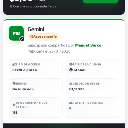
📅 Compra seleccionada: 1 mes
Gemini
MB
🕒
Acceso tardío
Suscripción compartida por
Manuel Barco
·
Publicada el 25/01/2026
🔐
🌍
TIPO DE ACCESO
PAÍS DE LA CUENTA
Perfil o plaza
🌍 Global
🗣️
📅
IDIOMA
VENDEDOR DESDE
No indicado
01/2026
👥
USOS COMPARTIDOS
PLAZAS RESTANTES
🔄
ACTIVOS
6
151