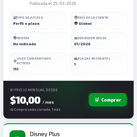
Publicada el 25/03/2026
🔐
🌍
TIPO DE ACCESO
PAÍS DE LA CUENTA
Perfil o plaza
🌍 Global
🗣️
📅
IDIOMA
VENDEDOR DESDE
No indicado
01/2026
👥
USOS COMPARTIDOS
PLAZAS RESTANTES
🔄
ACTIVOS
7
151
💶 PRECIO MENSUAL DESDE
$10,00
🛒
Comprar
/ mes
📅 Compra seleccionada: 1 mes
Disney Plus