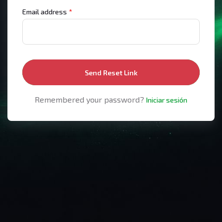
Email address
*
Send Reset Link
Remembered your password?
Iniciar sesión