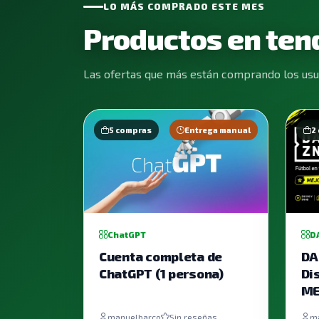
LO MÁS COMPRADO ESTE MES
Productos en ten
Las ofertas que más están comprando los usua
5 compras
Entrega manual
2
ChatGPT
D
Cuenta completa de
DA
ChatGPT (1 persona)
Di
ME
manuelbarco
Sin reseñas
m