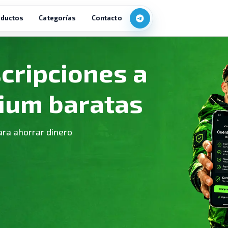
ductos
Categorías
Contacto
cripciones a
ium baratas
ara ahorrar dinero