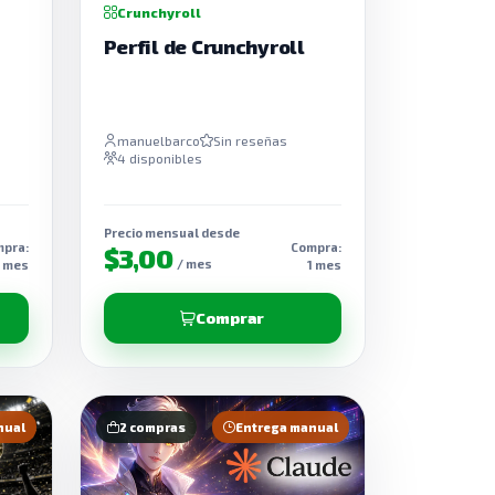
Crunchyroll
Perfil de Crunchyroll
manuelbarco
Sin reseñas
4 disponibles
Precio mensual desde
pra:
Compra:
$3,00
/ mes
1 mes
1 mes
Comprar
nual
2 compras
Entrega manual