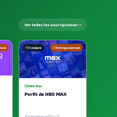
Ver todas las suscripciones
nual
1 compra
Entrega manual
HBO Max
Perfil de HBO MAX
manuelbarco
1.0 (1)