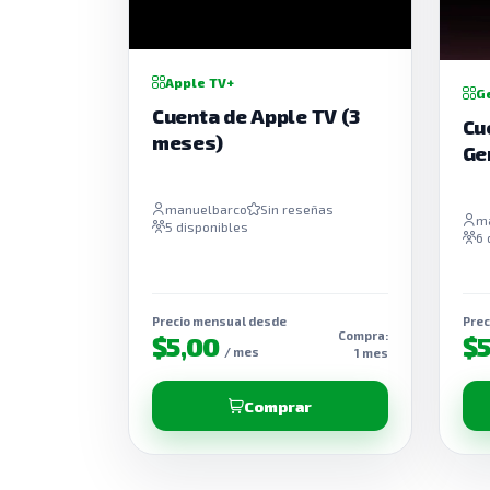
Apple TV+
G
Cuenta de Apple TV (3
Cu
meses)
Ge
manuelbarco
Sin reseñas
m
5 disponibles
6 
Precio mensual desde
Prec
Compra:
$5,00
$
/ mes
1 mes
Comprar