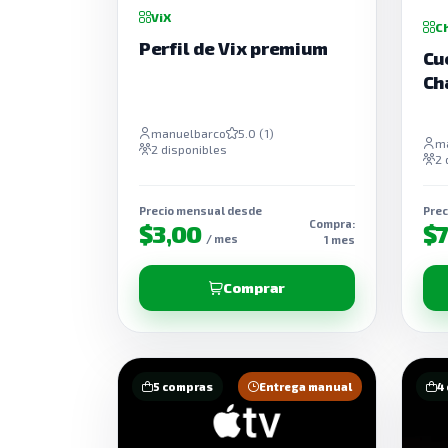
ViX
C
Perfil de Vix premium
Cu
Ch
manuelbarco
5.0 (1)
m
2 disponibles
2 
Precio mensual desde
Prec
Compra:
$3,00
$
/ mes
1 mes
Comprar
5 compras
Entrega manual
4