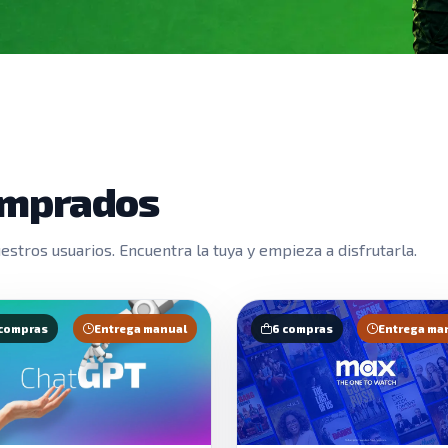
omprados
stros usuarios. Encuentra la tuya y empieza a disfrutarla.
 compras
Entrega manual
6 compras
Entrega ma