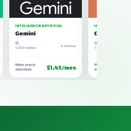
INTELIGENCIA ARTIFICIAL
INTELIGENCIA ARTIF
Gemini
Claude
4 ofertas
1,240 visitas
1,194 visitas
Mejor precio
Mejor precio
$1,43/mes
$1
detectado
detectado