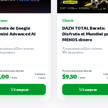
emini
DAZN
enta de Google
DAZN TOTAL Barato:
mini Advanced AI
Disfruta el Mundial p
MENOS dinero
anuelbarco
Sin reseñas
manuelbarco
Sin reseñas
disponibles
8 disponibles
io mensual desde
Precio mensual desde
Compra:
Com
5,00
$9,50
/ mes
/ mes
1 mes
Comprar
Comprar