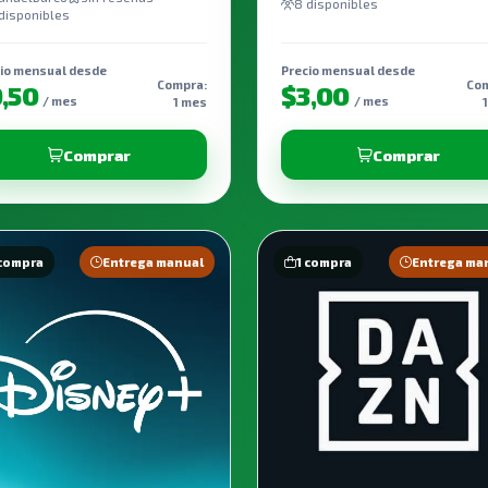
8 disponibles
disponibles
io mensual desde
Precio mensual desde
Compra:
Com
9,50
$3,00
/ mes
/ mes
1 mes
Comprar
Comprar
 compra
Entrega manual
1 compra
Entrega ma