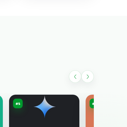
#5
#6