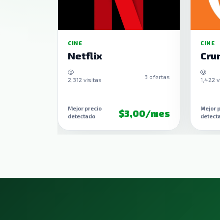
CINE
CINE
Netflix
Cru
5 ofertas
3 ofertas
2,312 visitas
1,422 v
Mejor precio
Mejor p
,50/mes
$3,00/mes
detectado
detect