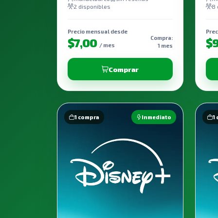
2 disponibles
8 
Precio mensual desde
Prec
Compra:
$7,00
$
/ mes
1 mes
Comprar
1 compra
Inmediato
1