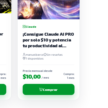
Claude
or
¡Consigue Claude AI PRO
por solo $10 y potencia
tu productividad al
máximo!
manuelbarco
Sin reseñas
7 disponibles
Precio mensual desde
pra:
Compra:
$10,00
/ mes
1 mes
1 mes
Comprar