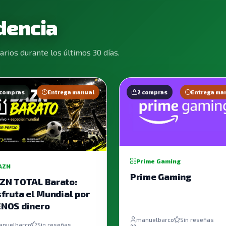
dencia
rios durante los últimos 30 días.
 compras
Entrega manual
2 compras
Entrega ma
Prime Gaming
AZN
Prime Gaming
ZN TOTAL Barato:
sfruta el Mundial por
NOS dinero
manuelbarco
Sin reseñas
anuelbarco
Sin reseñas