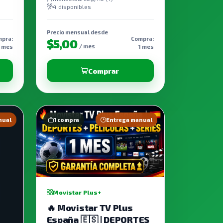
4 disponibles
Precio mensual desde
pra:
Compra:
$5,00
/ mes
1 mes
1 mes
Comprar
nual
1 compra
Entrega manual
Movistar Plus+
🔥 Movistar TV Plus
España 🇪🇸 | DEPORTES