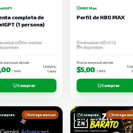
hatGPT
HBO Max
enta completa de
Perfil de HBO MAX
atGPT (1 persona)
anuelbarco
Sin reseñas
manuelbarco
1.0 (1)
disponibles
4 disponibles
io mensual desde
Precio mensual desde
Compra:
Com
7,00
$5,00
/ mes
/ mes
1 mes
Comprar
Comprar
 compras
Entrega manual
2 compras
Entrega ma