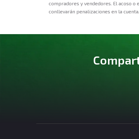
compradores y vendedores. El acoso o 
conllevarán penalizaciones en la cuenta
Comparte