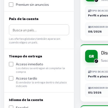
Premium sin anuncios
🔐
TIPO DE ACC
Perfil o plaz
País de la cuenta
📅
VENDEDOR D
08/2026
Las ofertas globales también aparecen
cuando eliges un país.
Dis
GR
Tiempo de entrega
Susc
Acceso inmediato
Los datos se entregan al completar la
🔐
compra
TIPO DE ACC
Perfil o plaz
Acceso tardío
El vendedor lo entrega dentro del plazo
indicado
📅
VENDEDOR D
05/2026
Idioma de la cuenta
Español