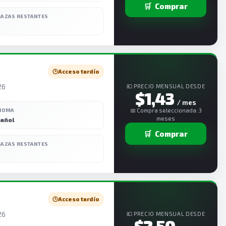
🛒
Comprar
LAZAS RESTANTES
🕒
Acceso tardío
26
💶 PRECIO MENSUAL DESDE
$1,43
/ mes
DIOMA
📅 Compra seleccionada: 3
meses
añol
🛒
Comprar
LAZAS RESTANTES
🕒
Acceso tardío
26
💶 PRECIO MENSUAL DESDE