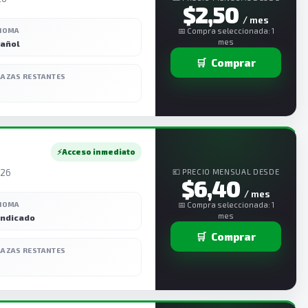
$2,50
/ mes
DIOMA
📅 Compra seleccionada: 1
mes
añol
🛒
Comprar
LAZAS RESTANTES
⚡
Acceso inmediato
026
💶 PRECIO MENSUAL DESDE
$6,40
/ mes
DIOMA
📅 Compra seleccionada: 1
mes
indicado
🛒
Comprar
LAZAS RESTANTES