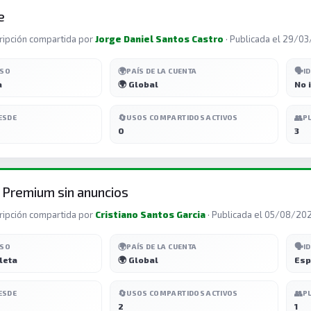
e
ripción compartida por
Jorge Daniel Santos Castro
· Publicada el 29/0
🌍
🗣️
ESO
PAÍS DE LA CUENTA
I
a
🌍 Global
No 
🔄
👥
ESDE
USOS COMPARTIDOS ACTIVOS
P
0
3
 Premium sin anuncios
ripción compartida por
Cristiano Santos Garcia
· Publicada el 05/08/20
🌍
🗣️
ESO
PAÍS DE LA CUENTA
I
leta
🌍 Global
Esp
🔄
👥
ESDE
USOS COMPARTIDOS ACTIVOS
P
2
1