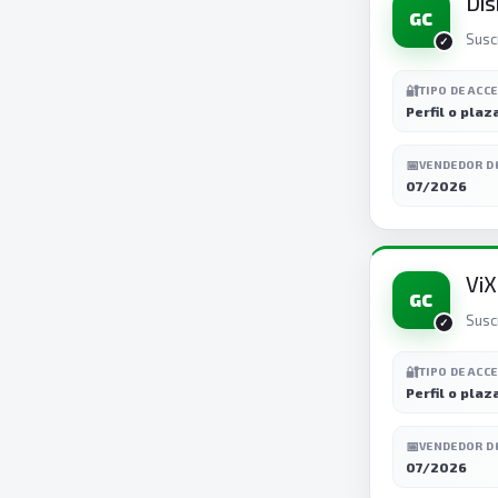
Dis
GC
Susc
🔐
TIPO DE ACC
Perfil o plaz
📅
VENDEDOR D
07/2026
ViX
GC
Susc
🔐
TIPO DE ACC
Perfil o plaz
📅
VENDEDOR D
07/2026