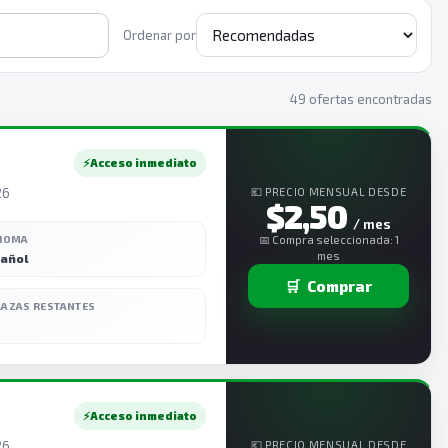
Ordenar por
49 ofertas encontradas
⚡
Acceso inmediato
26
💶 PRECIO MENSUAL DESDE
$2,50
/ mes
DIOMA
📅 Compra seleccionada: 1
mes
añol
🛒
Comprar
LAZAS RESTANTES
⚡
Acceso inmediato
26
💶 PRECIO MENSUAL DESDE