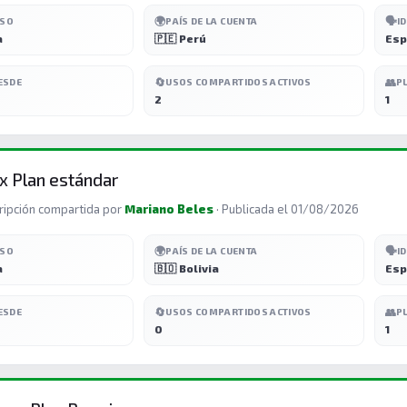
🌍
🗣️
ESO
PAÍS DE LA CUENTA
I
a
🇵🇪 Perú
Esp
🔄
👥
ESDE
USOS COMPARTIDOS ACTIVOS
P
2
1
x Plan estándar
ripción compartida por
Mariano Beles
· Publicada el 01/08/2026
🌍
🗣️
ESO
PAÍS DE LA CUENTA
I
a
🇧🇴 Bolivia
Esp
🔄
👥
ESDE
USOS COMPARTIDOS ACTIVOS
P
0
1