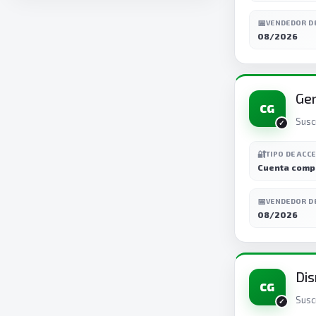
📅
VENDEDOR D
08/2026
Gem
CG
Susc
🔐
TIPO DE ACC
Cuenta comp
📅
VENDEDOR D
08/2026
Dis
CG
Susc