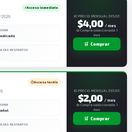
⚡
Acceso inmediato
3/2026
💶 PRECIO MENSUAL DESDE
$4,00
/ mes
DIOMA
📅 Compra seleccionada: 1
mes
indicado
🛒
Comprar
LAZAS RESTANTES
🕒
Acceso tardío
26
💶 PRECIO MENSUAL DESDE
$2,00
/ mes
DIOMA
📅 Compra seleccionada: 1
mes
añol
🛒
Comprar
LAZAS RESTANTES