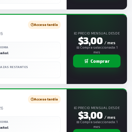
🕒
Acceso tardío
26
💶 PRECIO MENSUAL DESDE
$3,00
/ mes
DIOMA
📅 Compra seleccionada: 1
mes
añol
🛒
Comprar
LAZAS RESTANTES
🕒
Acceso tardío
26
💶 PRECIO MENSUAL DESDE
$3,00
/ mes
DIOMA
📅 Compra seleccionada: 1
mes
añol