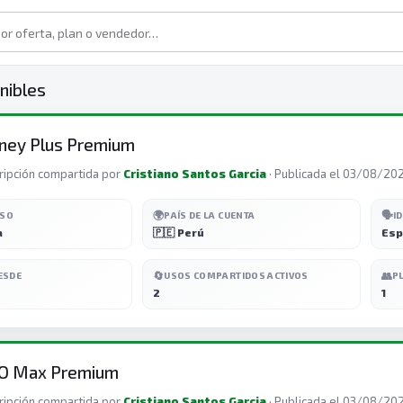
nibles
ney Plus Premium
ripción compartida por
Cristiano Santos Garcia
· Publicada el 03/08/20
🌍
🗣️
ESO
PAÍS DE LA CUENTA
I
a
🇵🇪 Perú
Esp
🔄
👥
ESDE
USOS COMPARTIDOS ACTIVOS
P
2
1
O Max Premium
ripción compartida por
Cristiano Santos Garcia
· Publicada el 03/08/20