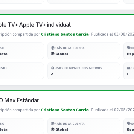
le TV+ Apple TV+ individual
ripción compartida por
Cristiano Santos Garcia
· Publicada el 03/08/20
🌍
🗣️
ESO
PAÍS DE LA CUENTA
I
leta
🌍 Global
Esp
🔄
👥
ESDE
USOS COMPARTIDOS ACTIVOS
P
2
1
O Max Estándar
ripción compartida por
Cristiano Santos Garcia
· Publicada el 02/08/20
🌍
🗣️
ESO
PAÍS DE LA CUENTA
I
leta
🌍 Global
Esp