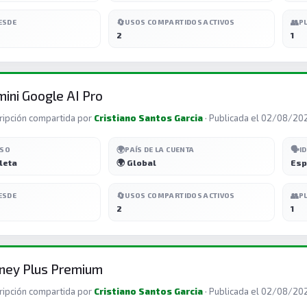
🔄
👥
ESDE
USOS COMPARTIDOS ACTIVOS
P
2
1
ini Google AI Pro
ripción compartida por
Cristiano Santos Garcia
· Publicada el 02/08/20
🌍
🗣️
ESO
PAÍS DE LA CUENTA
I
leta
🌍 Global
Esp
🔄
👥
ESDE
USOS COMPARTIDOS ACTIVOS
P
2
1
ney Plus Premium
ripción compartida por
Cristiano Santos Garcia
· Publicada el 02/08/20