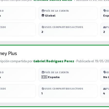
🌍
🗣️
ESO
PAÍS DE LA CUENTA
I
a
🌍 Global
Esp
🔄
👥
ESDE
USOS COMPARTIDOS ACTIVOS
P
2
2
ney Plus
ripción compartida por
Gabriel Rodriguez Perez
· Publicada el 19/05/2
🌍
🗣️
ESO
PAÍS DE LA CUENTA
I
a
🇪🇸 España
No 
🔄
👥
ESDE
USOS COMPARTIDOS ACTIVOS
P
1
4