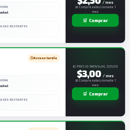
$2,50
/ mes
DIOMA
📅 Compra seleccionada: 1
mes
añol
🛒
Comprar
LAZAS RESTANTES
🕒
Acceso tardío
💶 PRECIO MENSUAL DESDE
$3,00
/ mes
DIOMA
📅 Compra seleccionada: 1
mes
añol
🛒
Comprar
LAZAS RESTANTES