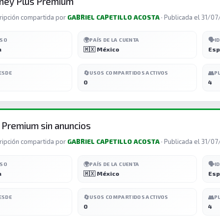
ney Plus Premium
ripción compartida por
GABRIEL CAPETILLO ACOSTA
· Publicada el 31/0
🌍
🗣️
ESO
PAÍS DE LA CUENTA
I
a
🇲🇽 México
Esp
🔄
👥
ESDE
USOS COMPARTIDOS ACTIVOS
P
0
4
 Premium sin anuncios
ripción compartida por
GABRIEL CAPETILLO ACOSTA
· Publicada el 31/0
🌍
🗣️
ESO
PAÍS DE LA CUENTA
I
a
🇲🇽 México
Esp
🔄
👥
ESDE
USOS COMPARTIDOS ACTIVOS
P
0
4