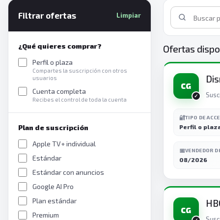
Filtrar ofertas
Limpiar
¿Qué quieres comprar?
Ofertas dispo
Perfil o plaza
Compartes la suscripción con otros
Dis
usuarios
CG
Cuenta completa
Susc
Recibes el control de toda la cuenta
🔐
TIPO DE ACC
Plan de suscripción
Perfil o plaz
Apple TV+ individual
📅
VENDEDOR D
Estándar
08/2026
Estándar con anuncios
Google AI Pro
Plan estándar
HB
CG
Premium
Susc