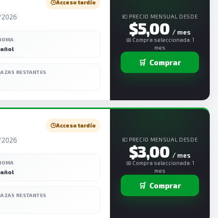
🕒
Acceso tardío
7/2026
💶 PRECIO MENSUAL DESDE
$5,00
/ mes
DIOMA
📅 Compra seleccionada: 1
mes
añol
🛒
Comprar
LAZAS RESTANTES
🕒
Acceso tardío
7/2026
💶 PRECIO MENSUAL DESDE
$3,00
/ mes
DIOMA
📅 Compra seleccionada: 1
mes
añol
🛒
Comprar
LAZAS RESTANTES