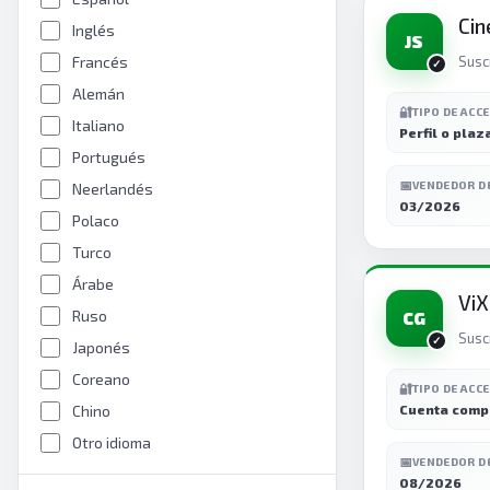
Cin
Inglés
JS
Francés
Susc
Alemán
🔐
TIPO DE ACC
Italiano
Perfil o plaz
Portugués
📅
VENDEDOR D
Neerlandés
03/2026
Polaco
Turco
Árabe
ViX
Ruso
CG
Susc
Japonés
Coreano
🔐
TIPO DE ACC
Chino
Cuenta comp
Otro idioma
📅
VENDEDOR D
08/2026