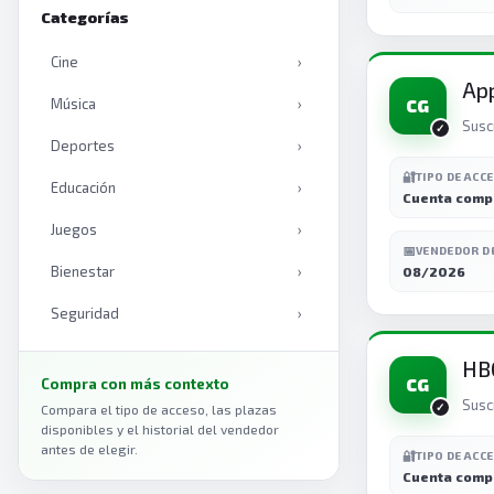
Categorías
Cine
›
App
Música
›
CG
Susc
Deportes
›
🔐
TIPO DE ACC
Educación
›
Cuenta comp
Juegos
›
📅
VENDEDOR D
Bienestar
›
08/2026
Seguridad
›
Productividad
›
HB
CG
Compra con más contexto
Inteligencia artificial
›
Susc
Compara el tipo de acceso, las plazas
disponibles y el historial del vendedor
Libros
›
antes de elegir.
🔐
TIPO DE ACC
Cuenta comp