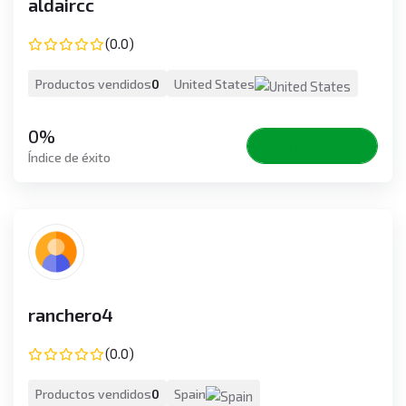
aldaircc
(0.0)
Productos vendidos
0
United States
0%
Perfil de vista
Índice de éxito
ranchero4
(0.0)
Productos vendidos
0
Spain