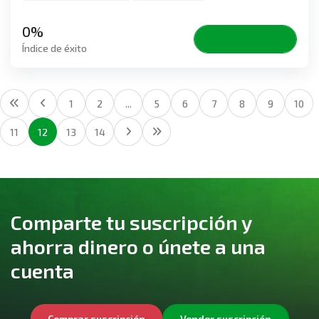
0%
Perfil de vista
Índice de éxito
1
2
...
5
6
7
8
9
10
11
12
13
14
Comparte tu suscripción y
ahorra dinero o únete a una
cuenta
Comprar suscripción
Vender suscripción