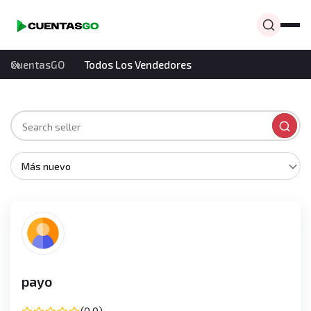
CuentasGO
Todos Los Vendedores
Más nuevo
payo
(0.0)