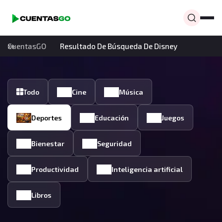
CuentasGO
Resultado De Búsqueda De Disney
Todo
Cine
Música
Deportes
Educación
Juegos
Bienestar
Seguridad
Productividad
Inteligencia artificial
Libros