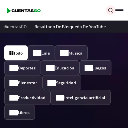
CuentasGO
Resultado De Búsqueda De YouTube
Todo
Cine
Música
Deportes
Educación
Juegos
Bienestar
Seguridad
Productividad
Inteligencia artificial
Libros