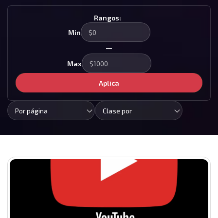
Rangos:
Min
—
Max
Aplica
Por página
Clase por