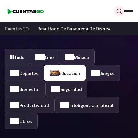
CuentasGO
Resultado De Búsqueda De Disney
Todo
Cine
Música
Deportes
Educación
Juegos
Bienestar
Seguridad
Productividad
Inteligencia artificial
Libros