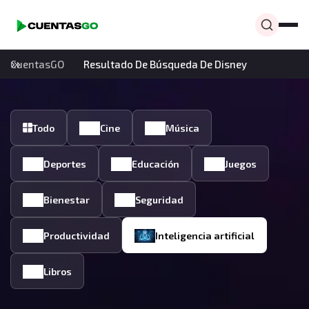
CuentasGO
Resultado De Búsqueda De Disney
Todo
Cine
Música
Deportes
Educación
Juegos
Bienestar
Seguridad
Productividad
Inteligencia artificial
Libros