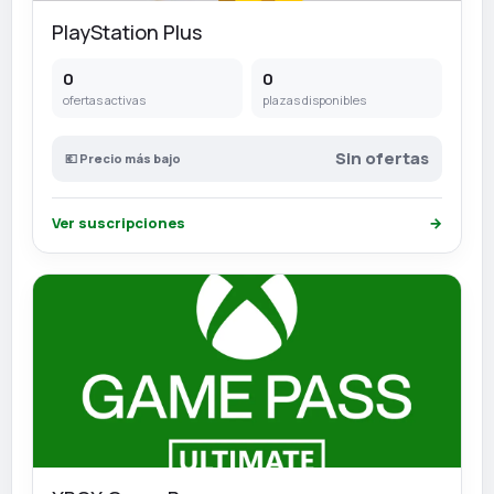
PlayStation Plus
0
0
ofertas activas
plazas disponibles
Sin ofertas
💶 Precio más bajo
Ver suscripciones
→