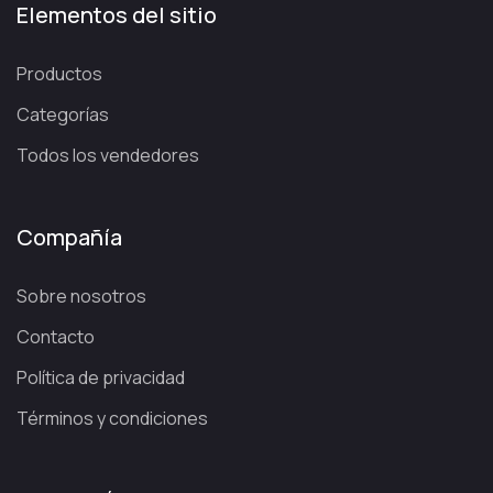
Elementos del sitio
esperas de 24 horas.
Trabajamos con un sistema de entrega inmediata para la
Productos
totalidad de productos. Por eso, en cuanto completas el
pago,
la clave o la activación llega a tu correo
o a tu
Categorías
panel de usuario en segundos.
Todos los vendedores
Las principales plataformas de gaming
en un solo lugar
Compañía
No hace falta que tengas abiertas 5 pestañas diferentes
comparando precios, condiciones y tiempos de entrega.
En
Sobre nosotros
CuentasGO reunimos todas las opciones relevantes en
un solo sitio,
con una interfaz bastante amigable.
Contacto
Puedes navegar, filtrar y elegir la que mejor se adapte a tu
Política de privacidad
perfil de jugador, todo desde un mismo panel.
Términos y condiciones
Además,
también ofrecemos tarjetas regalo, recargas
digitales y packs especiales
que se actualizan cada
semana. Así, si buscas un regalo para un amigo, una