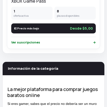
XBOX Game Pass
1
8
oferta activa
plazas disponibles
Desde $5,00
💶 Precio más bajo
Ver suscripciones
→
Información de la categoría
La mejor plataforma para comprar juegos
baratos online
Si eres gamer, sabes que el precio no debería ser un muro