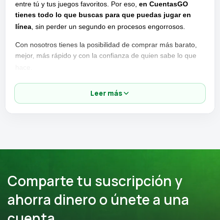
entre tú y tus juegos favoritos. Por eso,
en CuentasGO
tienes todo lo que buscas para que puedas jugar en
línea
, sin perder un segundo en procesos engorrosos.
Con nosotros tienes la posibilidad de comprar más barato,
mejor, más rápido y con la confianza de quien sabe lo que
hace.
Accede a tus juegos favoritos sin pagar
Leer más
de más
Como bien debes saber, el mercado del gaming está lleno
de ofertas engañosas, precios inflados y promociones que
desaparecen cuando más las necesitas.
Nosotros apostamos por la transparencia: lo que ves es lo
que pagas, y lo que pagas siempre está muy por debajo del
Comparte tu suscripción y
precio de referencia oficial.
ahorra dinero o únete a una
Hablamos de descuentos de entre el 15% y el 40% de
cuenta
media,
dependiendo del producto, lo que se traduce en un