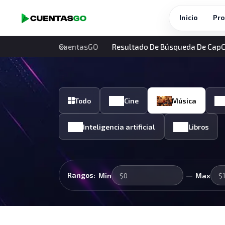
Inicio
Pro
CuentasGO
Resultado De Búsqueda De Cap
Todo
Cine
Música
Inteligencia artificial
Libros
—
Rangos:
Min
Max