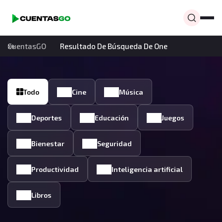
CuentasGO
Resultado De Búsqueda De One
Todo
Cine
Música
Deportes
Educación
Juegos
Bienestar
Seguridad
Productividad
Inteligencia artificial
Libros