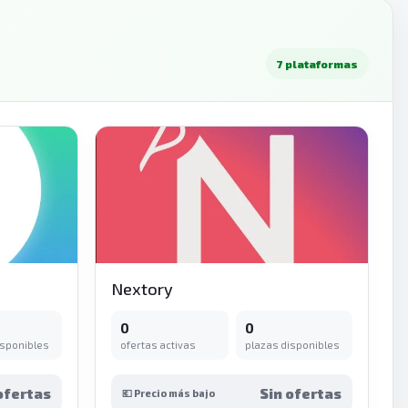
7 plataformas
Nextory
0
0
isponibles
ofertas activas
plazas disponibles
ofertas
Sin ofertas
💶 Precio más bajo