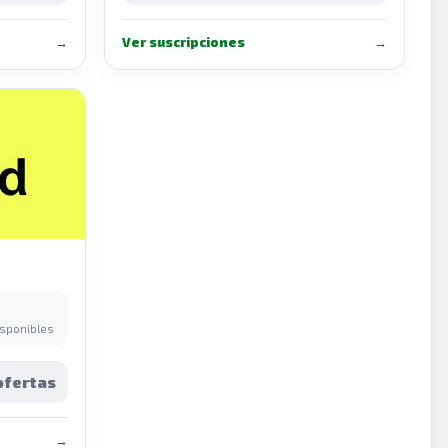
→
Ver suscripciones
→
isponibles
ofertas
→