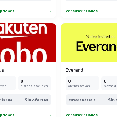
ipciones
→
Ver suscripciones
us
Everand
0
0
0
tivas
plazas disponibles
ofertas activas
plazas d
Sin ofertas
Sin 
 más bajo
💶 Precio más bajo
ipciones
→
Ver suscripciones