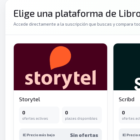
Elige una plataforma de Libr
Accede directamente a la suscripción que buscas y compara tod
Storytel
Scribd
0
0
0
ofertas activas
plazas disponibles
ofertas ac
Sin ofertas
💶 Precio más bajo
💶 Precio