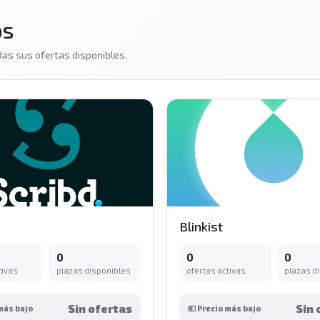
os
as sus ofertas disponibles.
Blinkist
0
0
0
tivas
plazas disponibles
ofertas activas
plazas d
Sin ofertas
Sin 
 más bajo
💶 Precio más bajo