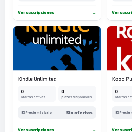
Ver suscripciones
→
Ver suscr
Kindle Unlimited
Kobo Pl
0
0
0
ofertas activas
plazas disponibles
ofertas ac
Sin ofertas
💶 Precio más bajo
💶 Precio
Ver suscripciones
→
Ver suscr