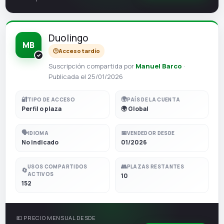
Duolingo
MB
🕒
Acceso tardío
Suscripción compartida por
Manuel Barco
·
Publicada el 25/01/2026
🔐
🌍
TIPO DE ACCESO
PAÍS DE LA CUENTA
Perfil o plaza
🌍 Global
🗣️
📅
IDIOMA
VENDEDOR DESDE
No indicado
01/2026
👥
USOS COMPARTIDOS
PLAZAS RESTANTES
🔄
ACTIVOS
10
152
💶 PRECIO MENSUAL DESDE