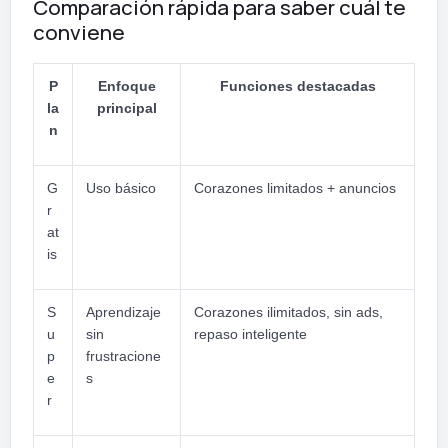
Comparación rápida para saber cuál te
conviene
P
Enfoque
Funciones destacadas
la
principal
n
G
Uso básico
Corazones limitados + anuncios
r
at
is
S
Aprendizaje
Corazones ilimitados, sin ads,
u
sin
repaso inteligente
p
frustracione
e
s
r