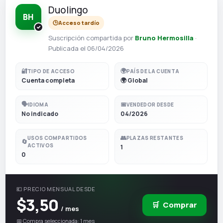
Duolingo
BH
🕒
Acceso tardío
Suscripción compartida por
Bruno Hermosilla
·
Publicada el 06/04/2026
🔐
🌍
TIPO DE ACCESO
PAÍS DE LA CUENTA
Cuenta completa
🌍 Global
🗣️
📅
IDIOMA
VENDEDOR DESDE
No indicado
04/2026
👥
USOS COMPARTIDOS
PLAZAS RESTANTES
🔄
ACTIVOS
1
0
💶 PRECIO MENSUAL DESDE
$3,50
🛒
Comprar
/ mes
📅 Compra seleccionada: 1 mes