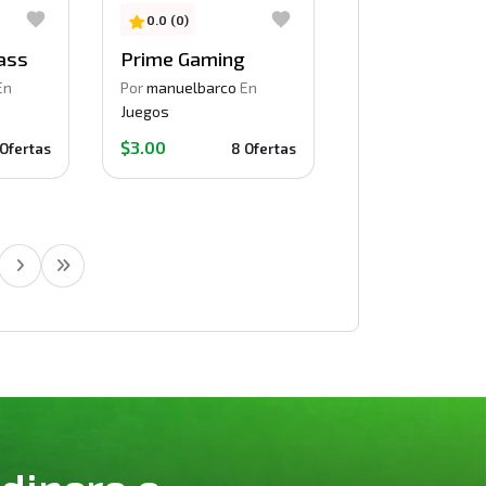
0.0 (0)
ass
Prime Gaming
En
Por
manuelbarco
En
Juegos
$3.00
 Ofertas
8 Ofertas