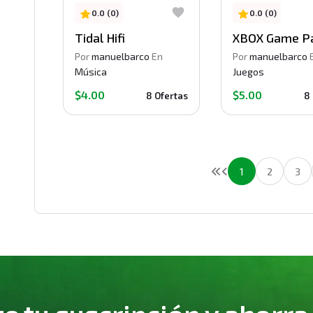
0.0 (0)
0.0 (0)
Tidal Hifi
XBOX Game P
Por
manuelbarco
En
Por
manuelbarco
Música
Juegos
$4.00
$5.00
8 Ofertas
8
1
2
3