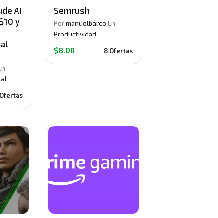
ude AI
Semrush
$10 y
Por
manuelbarco
En
Productividad
al
$8.00
8 Ofertas
En
ial
 Ofertas