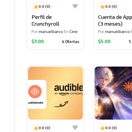
0.0 (0)
0.0 (0)
Perfil de
Cuenta de App
Crunchyroll
(3 meses)
Por
manuelbarco
En
Cine
Por
manuelbarco
$3.00
$5.00
4 Ofertas
5
0.0 (0)
0.0 (0)