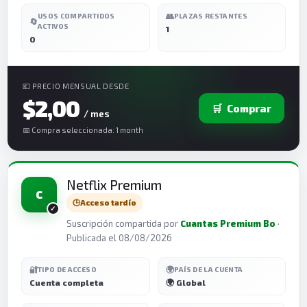
👥
USOS COMPARTIDOS
PLAZAS RESTANTES
🔄
ACTIVOS
1
0
💶 PRECIO MENSUAL DESDE
$2,00
🛒
Comprar
/ mes
📅 Compra seleccionada: 1 month
Netflix Premium
C
🕒
Acceso tardío
Suscripción compartida por
Cuantas Premium Bo
·
Publicada el 08/08/2026
🔐
🌍
TIPO DE ACCESO
PAÍS DE LA CUENTA
Cuenta completa
🌍 Global