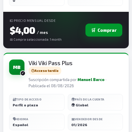
0
💶 PRECIO MENSUAL DESDE
$4,00
🛒
Comprar
/ mes
📅 Compra seleccionada: 1 month
Viki Viki Pass Plus
MB
🕒
Acceso tardío
Suscripción compartida por
Manuel Barco
·
Publicada el 08/08/2026
🔐
🌍
TIPO DE ACCESO
PAÍS DE LA CUENTA
Perfil o plaza
🌍 Global
🗣️
📅
IDIOMA
VENDEDOR DESDE
Español
01/2026