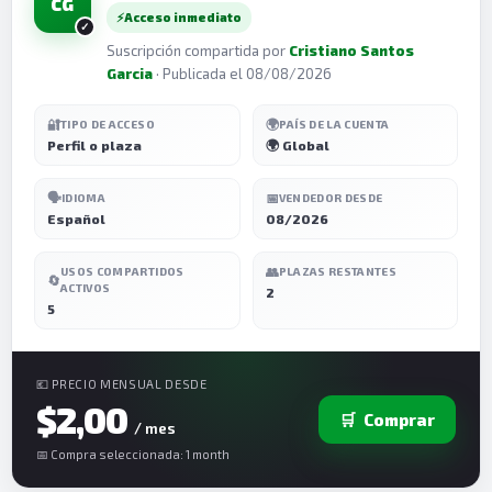
CG
⚡
Acceso inmediato
Suscripción compartida por
Cristiano Santos
Garcia
· Publicada el 08/08/2026
🔐
🌍
TIPO DE ACCESO
PAÍS DE LA CUENTA
Perfil o plaza
🌍 Global
🗣️
📅
IDIOMA
VENDEDOR DESDE
Español
08/2026
👥
USOS COMPARTIDOS
PLAZAS RESTANTES
🔄
ACTIVOS
2
5
💶 PRECIO MENSUAL DESDE
$2,00
🛒
Comprar
/ mes
📅 Compra seleccionada: 1 month