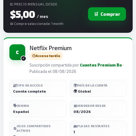
💶 PRECIO MENSUAL DESDE
$5,00
🛒
Comprar
/ mes
📅 Compra seleccionada: 1 month
Netflix Premium
C
🕒
Acceso tardío
Suscripción compartida por
Cuantas Premium Bo
·
Publicada el 08/08/2026
🔐
🌍
TIPO DE ACCESO
PAÍS DE LA CUENTA
Cuenta completa
🌍 Global
🗣️
📅
IDIOMA
VENDEDOR DESDE
Español
08/2026
👥
USOS COMPARTIDOS
PLAZAS RESTANTES
🔄
ACTIVOS
1