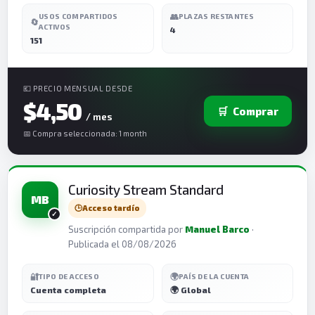
👥
USOS COMPARTIDOS
PLAZAS RESTANTES
🔄
ACTIVOS
4
151
💶 PRECIO MENSUAL DESDE
$4,50
🛒
Comprar
/ mes
📅 Compra seleccionada: 1 month
Curiosity Stream Standard
MB
🕒
Acceso tardío
Suscripción compartida por
Manuel Barco
·
Publicada el 08/08/2026
🔐
🌍
TIPO DE ACCESO
PAÍS DE LA CUENTA
Cuenta completa
🌍 Global