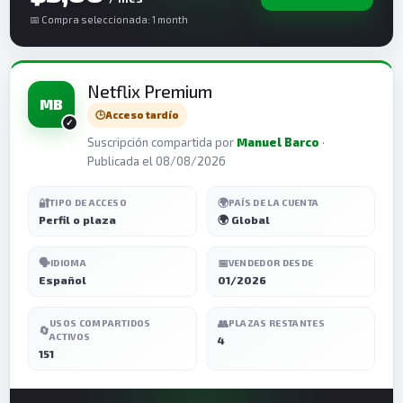
📅 Compra seleccionada: 1 month
Netflix Premium
MB
🕒
Acceso tardío
Suscripción compartida por
Manuel Barco
·
Publicada el 08/08/2026
🔐
🌍
TIPO DE ACCESO
PAÍS DE LA CUENTA
Perfil o plaza
🌍 Global
🗣️
📅
IDIOMA
VENDEDOR DESDE
Español
01/2026
👥
USOS COMPARTIDOS
PLAZAS RESTANTES
🔄
ACTIVOS
4
151