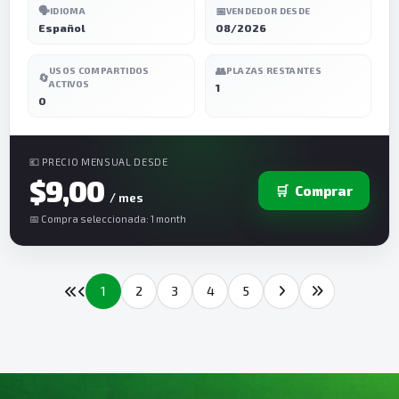
🗣️
📅
IDIOMA
VENDEDOR DESDE
Español
08/2026
👥
USOS COMPARTIDOS
PLAZAS RESTANTES
🔄
ACTIVOS
1
0
💶 PRECIO MENSUAL DESDE
$9,00
🛒
Comprar
/ mes
📅 Compra seleccionada: 1 month
1
2
3
4
5