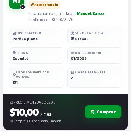
MB
🕒
Acceso tardío
Suscripción compartida por
Manuel Barco
·
Publicada el 08/08/2026
🔐
🌍
TIPO DE ACCESO
PAÍS DE LA CUENTA
Perfil o plaza
🌍 Global
🗣️
📅
IDIOMA
VENDEDOR DESDE
Español
01/2026
👥
USOS COMPARTIDOS
PLAZAS RESTANTES
🔄
ACTIVOS
2
151
💶 PRECIO MENSUAL DESDE
$10,00
🛒
Comprar
/ mes
📅 Compra seleccionada: 1 month