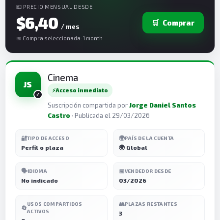
💶 PRECIO MENSUAL DESDE
$6,40
🛒
Comprar
/ mes
📅 Compra seleccionada: 1 month
Cinema
JS
⚡
Acceso inmediato
Suscripción compartida por
Jorge Daniel Santos
Castro
· Publicada el 29/03/2026
🔐
🌍
TIPO DE ACCESO
PAÍS DE LA CUENTA
Perfil o plaza
🌍 Global
🗣️
📅
IDIOMA
VENDEDOR DESDE
No indicado
03/2026
👥
USOS COMPARTIDOS
PLAZAS RESTANTES
🔄
ACTIVOS
3