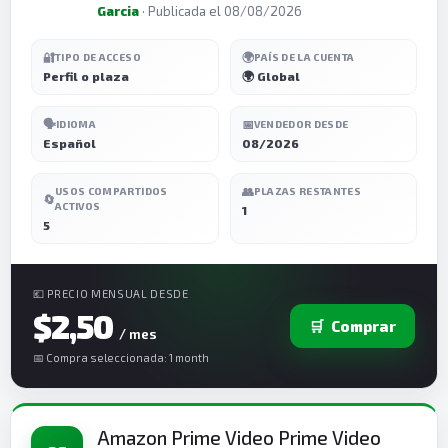
Garcia
· Publicada el 08/08/2026
🔐
🌍
TIPO DE ACCESO
PAÍS DE LA CUENTA
Perfil o plaza
🌍 Global
🗣️
📅
IDIOMA
VENDEDOR DESDE
Español
08/2026
👥
USOS COMPARTIDOS
PLAZAS RESTANTES
🔄
ACTIVOS
1
5
💶 PRECIO MENSUAL DESDE
$2,50
🛒
Comprar
/ mes
📅 Compra seleccionada: 1 month
Amazon Prime Video Prime Video