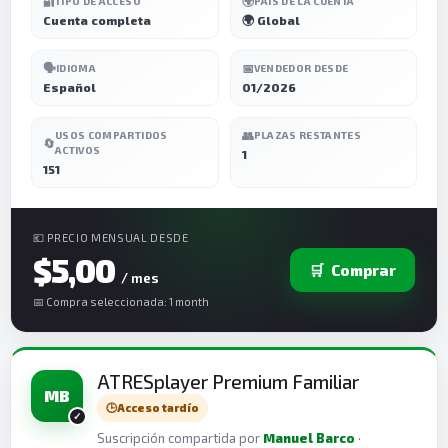
🔐
🌍
TIPO DE ACCESO
PAÍS DE LA CUENTA
Cuenta completa
🌍 Global
🗣️
📅
IDIOMA
VENDEDOR DESDE
Español
01/2026
👥
USOS COMPARTIDOS
PLAZAS RESTANTES
🔄
ACTIVOS
1
151
💶 PRECIO MENSUAL DESDE
$5,00
🛒
Comprar
/ mes
📅 Compra seleccionada: 1 month
ATRESplayer Premium Familiar
MB
🕒
Acceso tardío
Suscripción compartida por
Manuel Barco
·