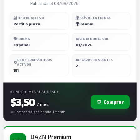
Publicada el 08/08/2026
🔐
🌍
TIPO DE ACCESO
PAÍS DE LA CUENTA
Perfil o plaza
🌍 Global
🗣️
📅
IDIOMA
VENDEDOR DESDE
Español
01/2026
👥
USOS COMPARTIDOS
PLAZAS RESTANTES
🔄
ACTIVOS
2
151
💶 PRECIO MENSUAL DESDE
$3,50
🛒
Comprar
/ mes
📅 Compra seleccionada: 1 month
DAZN Premium