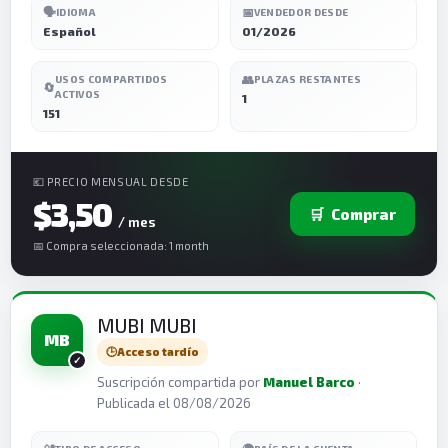
🗣️
📅
IDIOMA
VENDEDOR DESDE
Español
01/2026
👥
USOS COMPARTIDOS
PLAZAS RESTANTES
🔄
ACTIVOS
1
151
💶 PRECIO MENSUAL DESDE
$3,50
🛒
Comprar
/ mes
📅 Compra seleccionada: 1 month
MUBI MUBI
MB
🕒
Acceso tardío
Suscripción compartida por
Manuel Barco
·
Publicada el 08/08/2026