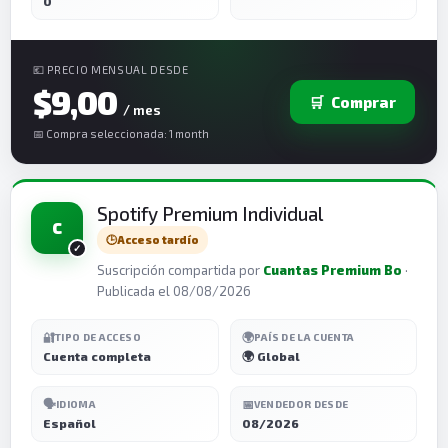
0
💶 PRECIO MENSUAL DESDE
$9,00
🛒
Comprar
/ mes
📅 Compra seleccionada: 1 month
Spotify Premium Individual
C
🕒
Acceso tardío
Suscripción compartida por
Cuantas Premium Bo
·
Publicada el 08/08/2026
🔐
🌍
TIPO DE ACCESO
PAÍS DE LA CUENTA
Cuenta completa
🌍 Global
🗣️
📅
IDIOMA
VENDEDOR DESDE
Español
08/2026