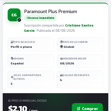
Paramount Plus Premium
CG
⚡
Acceso inmediato
Suscripción compartida por
Cristiano Santos
Garcia
· Publicada el 08/08/2026
🔐
🌍
TIPO DE ACCESO
PAÍS DE LA CUENTA
Perfil o plaza
🌍 Global
🗣️
📅
IDIOMA
VENDEDOR DESDE
Español
08/2026
👥
USOS COMPARTIDOS
PLAZAS RESTANTES
🔄
ACTIVOS
4
5
💶 PRECIO MENSUAL DESDE
$2,10
🛒
Comprar
/ mes