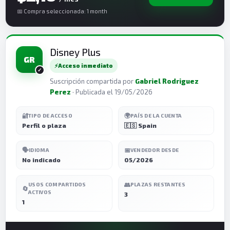
📅 Compra seleccionada: 1 month
Disney Plus
GR
⚡
Acceso inmediato
Suscripción compartida por
Gabriel Rodriguez
Perez
· Publicada el 19/05/2026
🔐
🌍
TIPO DE ACCESO
PAÍS DE LA CUENTA
Perfil o plaza
🇪🇸 Spain
🗣️
📅
IDIOMA
VENDEDOR DESDE
No indicado
05/2026
👥
USOS COMPARTIDOS
PLAZAS RESTANTES
🔄
ACTIVOS
3
1