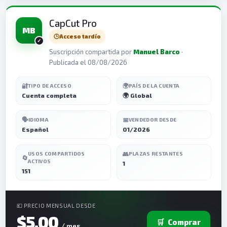
CapCut Pro
MB
🕒
Acceso tardío
Suscripción compartida por
Manuel Barco
·
Publicada el 08/08/2026
🔐
🌍
TIPO DE ACCESO
PAÍS DE LA CUENTA
Cuenta completa
🌍 Global
🗣️
📅
IDIOMA
VENDEDOR DESDE
Español
01/2026
👥
USOS COMPARTIDOS
PLAZAS RESTANTES
🔄
ACTIVOS
1
151
💶 PRECIO MENSUAL DESDE
$5,00
🛒
Comprar
/ mes