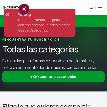
Warning
No encontramos una plataforma
Inicio
›
Categorías
con ese nombre. Puedes elegirla
desde Categorías.
ENCUENTRA TU SUSCRIPCIÓN
Todas las categorías
Explora las plataformas disponibles por temática y
entra directamente donde quieras comparar ofertas.
＋
Ofrecer una suscripción
Elige lo que quieres compartir