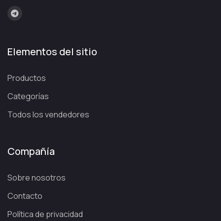
Elementos del sitio
Productos
Categorías
Todos los vendedores
Compañía
Sobre nosotros
Contacto
Política de privacidad