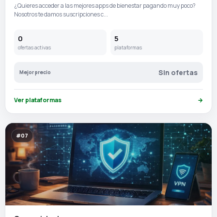
¿Quieres acceder a las mejores apps de bienestar pagando muy poco?
Nosotros te damos suscripciones c...
0
5
ofertas activas
plataformas
Sin ofertas
Mejor precio
Ver plataformas
→
#07