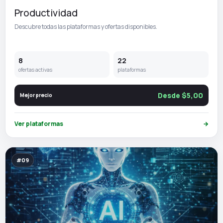
Productividad
Descubre todas las plataformas y ofertas disponibles.
8
22
ofertas activas
plataformas
Desde $5,00
Mejor precio
Ver plataformas
→
#09