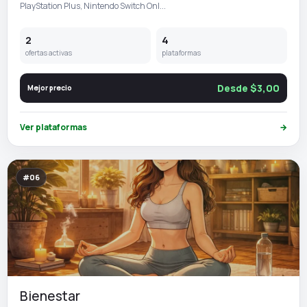
PlayStation Plus, Nintendo Switch Onl...
2
4
ofertas activas
plataformas
Desde $3,00
Mejor precio
Ver plataformas
→
#06
Bienestar