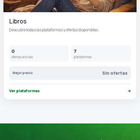
Libros
Descubre todas las plataformas y ofertas disponibles.
0
7
ofertas activas
plataformas
Sin ofertas
Mejor precio
Ver plataformas
→