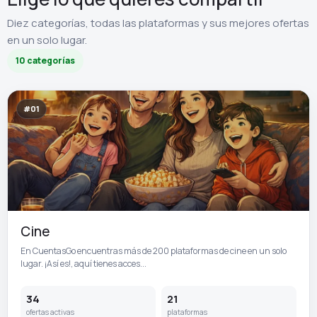
Diez categorías, todas las plataformas y sus mejores ofertas
en un solo lugar.
10 categorías
#01
Cine
En CuentasGo encuentras más de 200 plataformas de cine en un solo
lugar. ¡Así es!, aquí tienes acces...
34
21
ofertas activas
plataformas