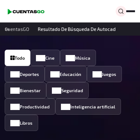
CuentasGO
Resultado De Búsqueda De Autocad
Todo
Cine
Música
Deportes
Educación
Juegos
Bienestar
Seguridad
Productividad
Inteligencia artificial
Libros