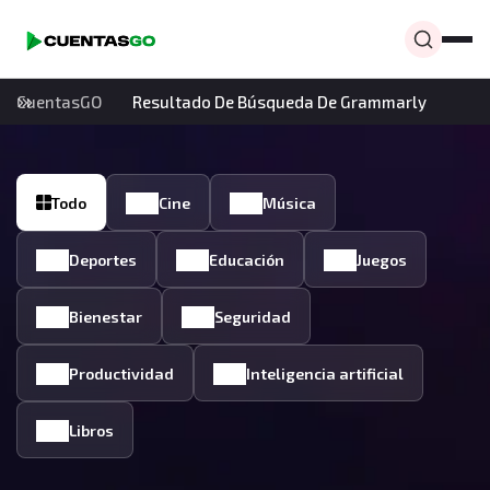
CuentasGO
Resultado De Búsqueda De Grammarly
Todo
Cine
Música
Deportes
Educación
Juegos
Bienestar
Seguridad
Productividad
Inteligencia artificial
Libros