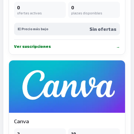
0
0
ofertas activas
plazas disponibles
Sin ofertas
💶 Precio más bajo
Ver suscripciones
→
Canva
2
19