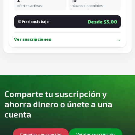
ofertas activas
plazas disponibles
Desde $5,00
💶 Precio más bajo
Ver suscripciones
→
Comparte tu suscripción y
ahorra dinero o únete a una
cuenta
Comprar suscripción
Vender suscripción