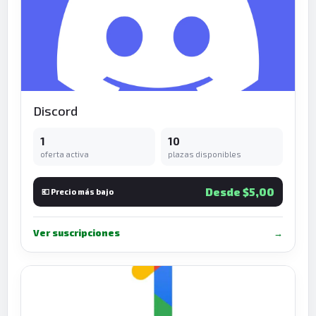
Discord
1
10
oferta activa
plazas disponibles
Desde $5,00
💶 Precio más bajo
Ver suscripciones
→