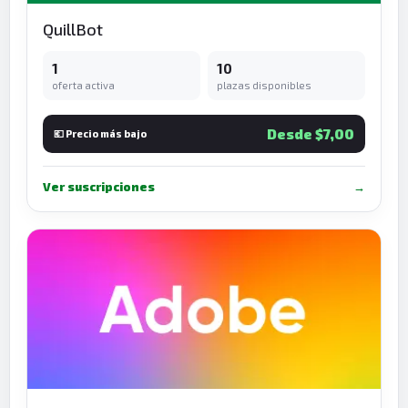
QuillBot
1
10
oferta activa
plazas disponibles
Desde $7,00
💶 Precio más bajo
Ver suscripciones
→