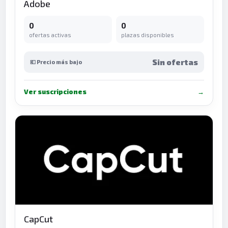
Adobe
0
0
ofertas activas
plazas disponibles
Sin ofertas
💶 Precio más bajo
Ver suscripciones
→
CapCut