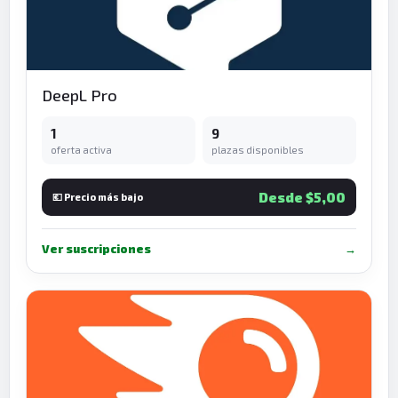
DeepL Pro
1
9
oferta activa
plazas disponibles
Desde $5,00
💶 Precio más bajo
Ver suscripciones
→