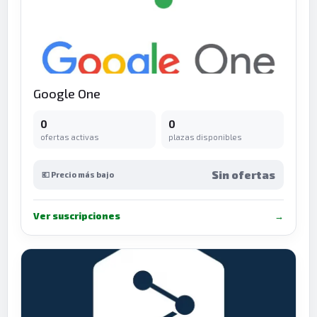
Google One
0
0
ofertas activas
plazas disponibles
Sin ofertas
💶 Precio más bajo
Ver suscripciones
→