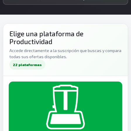
Elige una plataforma de
Productividad
Accede directamente a la suscripción que buscas y compara
todas sus ofertas disponibles.
22 plataformas