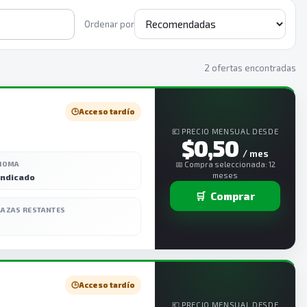
Ordenar por
2 ofertas encontradas
🕒
Acceso tardío
💶 PRECIO MENSUAL DESDE
$0,50
/ mes
DIOMA
📅 Compra seleccionada: 12
meses
indicado
🛒
Comprar
LAZAS RESTANTES
🕒
Acceso tardío
💶 PRECIO MENSUAL DESDE