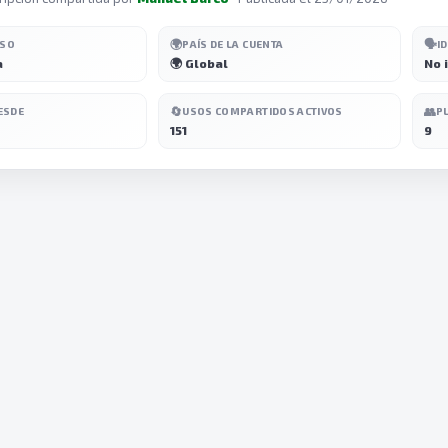
🌍
🗣️
ESO
PAÍS DE LA CUENTA
I
a
🌍 Global
No 
🔄
👥
ESDE
USOS COMPARTIDOS ACTIVOS
P
151
9