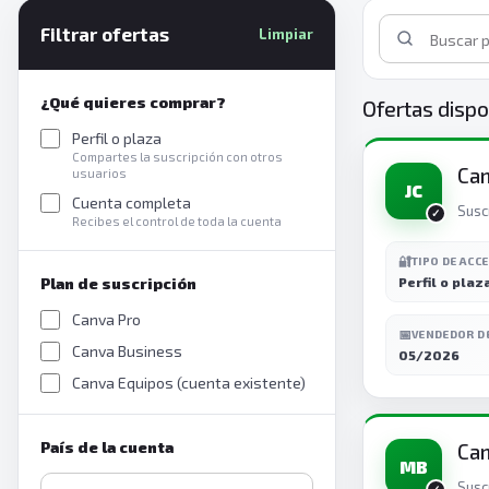
Filtrar ofertas
Limpiar
¿Qué quieres comprar?
Ofertas dispo
Perfil o plaza
Compartes la suscripción con otros
Ca
usuarios
JC
Cuenta completa
Susc
Recibes el control de toda la cuenta
🔐
TIPO DE ACC
Plan de suscripción
Perfil o plaz
Canva Pro
📅
VENDEDOR D
Canva Business
05/2026
Canva Equipos (cuenta existente)
País de la cuenta
Ca
MB
Susc