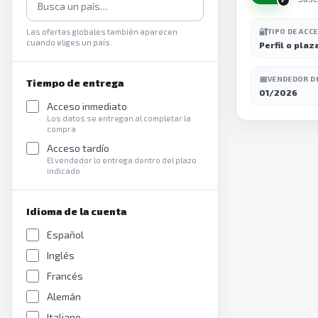
🔐
Las ofertas globales también aparecen
TIPO DE ACC
cuando eliges un país.
Perfil o plaz
📅
VENDEDOR D
Tiempo de entrega
01/2026
Acceso inmediato
Los datos se entregan al completar la
compra
Acceso tardío
El vendedor lo entrega dentro del plazo
indicado
Idioma de la cuenta
Español
Inglés
Francés
Alemán
Italiano