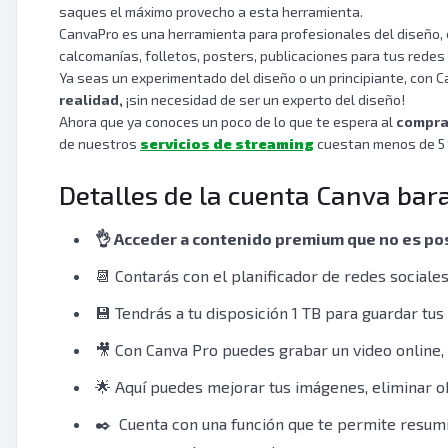
SEMRush
›
saques el máximo provecho a esta herramienta.
CanvaPro es una herramienta para profesionales del diseño, 
LinkedIn Premium
›
calcomanías, folletos, posters, publicaciones para tus redes 
Ya seas un experimentado del diseño o un principiante, con 
QuillBot
›
realidad,
¡sin necesidad de ser un experto del diseño!
Adobe
›
Ahora que ya conoces un poco de lo que te espera al
compra
de nuestros
servicios de streaming
cuestan menos de 5 
CapCut
›
Detalles de la cuenta Canva bar
Canva
›
👌 Acceder a contenido premium que no es pos
📆 Contarás con el planificador de redes sociale
💾 Tendrás a tu disposición 1 TB para guardar tu
🎥 Con Canva Pro puedes grabar un video online, a
🌟 Aquí puedes mejorar tus imágenes, eliminar ob
✒️ Cuenta con una función que te permite resumi