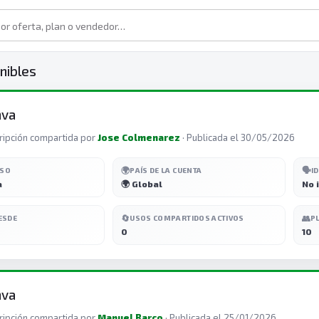
nibles
nva
ripción compartida por
Jose Colmenarez
· Publicada el 30/05/2026
🌍
🗣️
ESO
PAÍS DE LA CUENTA
I
a
🌍 Global
No 
🔄
👥
ESDE
USOS COMPARTIDOS ACTIVOS
P
0
10
nva
ripción compartida por
Manuel Barco
· Publicada el 25/01/2026