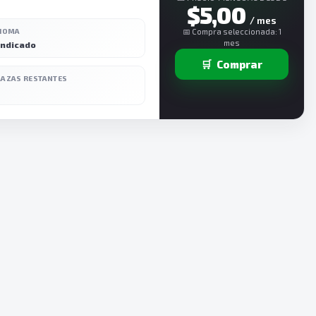
$5,00
/ mes
DIOMA
📅 Compra seleccionada: 1
mes
indicado
🛒
Comprar
LAZAS RESTANTES