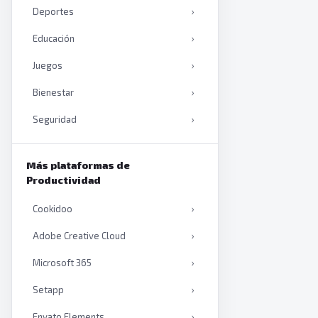
Deportes
›
Educación
›
Juegos
›
Bienestar
›
Seguridad
›
Productividad
›
Más plataformas de
Inteligencia artificial
›
Productividad
Libros
›
Cookidoo
›
Adobe Creative Cloud
›
Microsoft 365
›
Setapp
›
Envato Elements
›