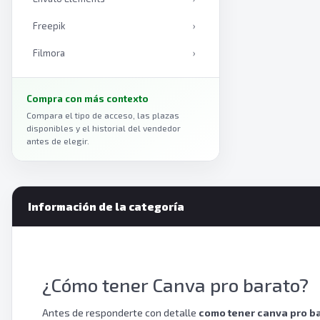
Freepik
›
Filmora
›
Medium
›
Compra con más contexto
PDFelement
›
Compara el tipo de acceso, las plazas
disponibles y el historial del vendedor
Similarweb
›
antes de elegir.
Grammarly
›
Autodesk
›
Información de la categoría
MOZ Pro
›
Discord
›
Google One
›
¿Cómo tener Canva pro barato?
DeepL Pro
›
Antes de responderte con detalle
como tener canva pro b