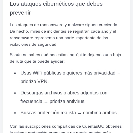
Los ataques cibernéticos que debes
prevenir
Los ataques de ransomware y malware siguen creciendo.
De hecho, miles de incidentes se registran cada año y el
ransomware representa una parte importante de las
violaciones de seguridad.
Si aún no sabes qué necesitas, aqu´pi te dejamos una hoja
de ruta que te puede ayudar:
Usas WiFi públicas o quieres más privacidad →
prioriza VPN.
Descargas archivos o abres adjuntos con
frecuencia → prioriza antivirus.
Buscas protección realista → combina ambos.
Con las suscripciones compartidas de CuentasGO obtienes
la misma protección premium a un precio mucho más