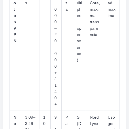
o
s
.
z
últi
Core,
ad
t
0
a
pl
máxi
máx
o
0
es
ma
ima
n
0
+
trans
V
–
op
pare
P
2
en
ncia
N
0
so
.
ur
0
ce
0
)
0
+
/
1
4
0
+
N
3,09–
1
9
P
Sí
Nord
Uso
o
3,49
0
.
a
(D
Lynx
gen