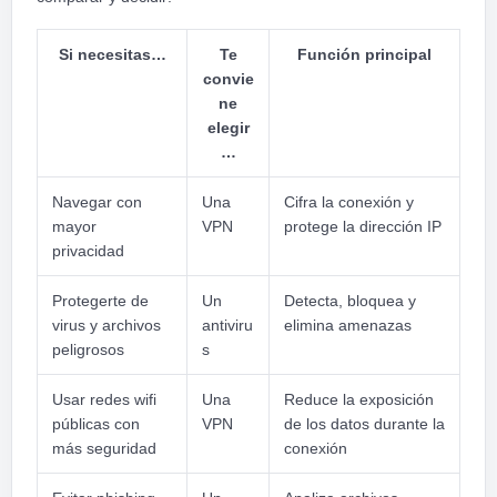
Si necesitas…
Te
Función principal
convie
ne
elegir
…
Navegar con
Una
Cifra la conexión y
mayor
VPN
protege la dirección IP
privacidad
Protegerte de
Un
Detecta, bloquea y
virus y archivos
antiviru
elimina amenazas
peligrosos
s
Usar redes wifi
Una
Reduce la exposición
públicas con
VPN
de los datos durante la
más seguridad
conexión