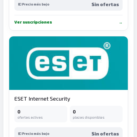
Sin ofertas
💶 Precio más bajo
Ver suscripciones
→
ESET Internet Security
0
0
ofertas activas
plazas disponibles
Sin ofertas
💶 Precio más bajo