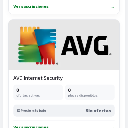
Ver suscripciones
→
AVG Internet Security
0
0
ofertas activas
plazas disponibles
Sin ofertas
💶 Precio más bajo
Ver suscripciones
→