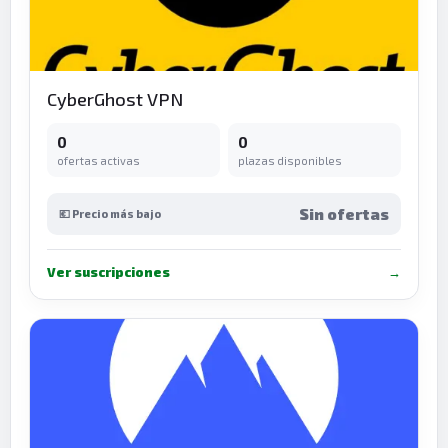
CyberGhost VPN
0
0
ofertas activas
plazas disponibles
Sin ofertas
💶 Precio más bajo
Ver suscripciones
→