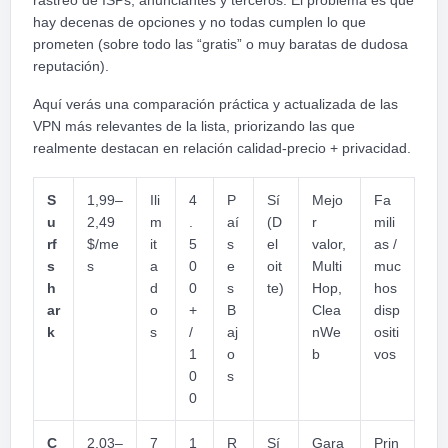
hay decenas de opciones y no todas cumplen lo que
prometen (sobre todo las “gratis” o muy baratas de dudosa
reputación).
Aquí verás una comparación práctica y actualizada de las
VPN más relevantes de la lista, priorizando las que
realmente destacan en relación calidad-precio + privacidad.
S
1,99–
Ili
4
P
Sí
Mejo
Fa
u
2,49
m
.
aí
(D
r
mili
rf
$/me
it
5
s
el
valor,
as /
s
s
a
0
e
oit
Multi
muc
h
d
0
s
te)
Hop,
hos
ar
o
+
B
Clea
disp
k
s
/
aj
nWe
ositi
1
o
b
vos
0
s
0
C
2,03–
7
1
R
Sí
Gara
Prin