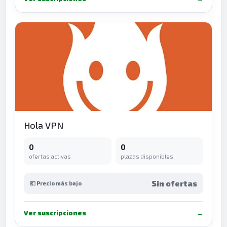
Hola VPN
0
0
ofertas activas
plazas disponibles
Sin ofertas
💶 Precio más bajo
Ver suscripciones
→