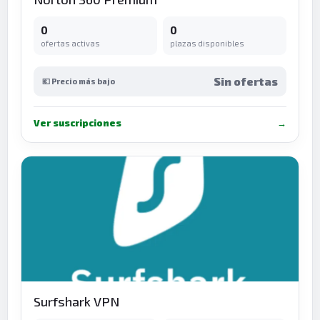
0
0
ofertas activas
plazas disponibles
Sin ofertas
💶 Precio más bajo
Ver suscripciones
→
Surfshark VPN