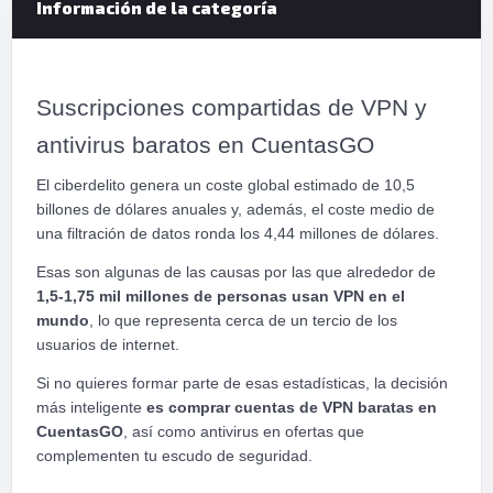
Información de la categoría
Suscripciones compartidas de VPN y
antivirus baratos en CuentasGO
El ciberdelito genera un coste global estimado de 10,5
billones de dólares anuales y, además, el coste medio de
una filtración de datos ronda los 4,44 millones de dólares.
Esas son algunas de las causas por las que alrededor de
1,5-1,75 mil millones de personas usan VPN en el
mundo
, lo que representa cerca de un tercio de los
usuarios de internet.
Si no quieres formar parte de esas estadísticas, la decisión
más inteligente
es comprar cuentas de VPN baratas en
CuentasGO
, así como antivirus en ofertas que
complementen tu escudo de seguridad.