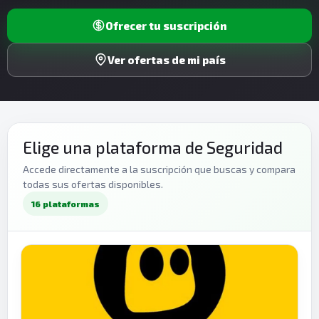
Ofrecer tu suscripción
Ver ofertas de mi país
Elige una plataforma de Seguridad
Accede directamente a la suscripción que buscas y compara
todas sus ofertas disponibles.
16 plataformas