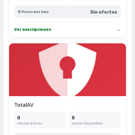
Sin ofertas
💶 Precio más bajo
Ver suscripciones
→
TotalAV
0
0
ofertas activas
plazas disponibles