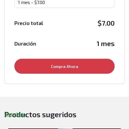
$
7.00
Precio total
1 mes
Duración
Compra Ahora
Productos sugeridos
Vista Todo