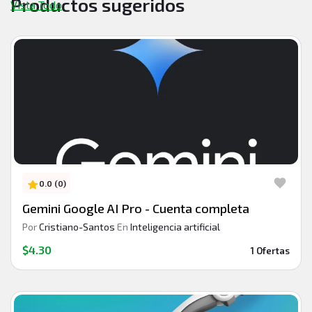
Productos sugeridos
Vista Todo
0.0 (0)
Gemini Google AI Pro - Cuenta completa
Por
Cristiano-Santos
En
Inteligencia artificial
$4.30
1 Ofertas