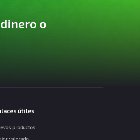
 dinero o
laces útiles
evos productos
jor valorado