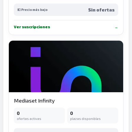
Sin ofertas
💶 Precio más bajo
Ver suscripciones
→
Mediaset Infinity
0
0
ofertas activas
plazas disponibles