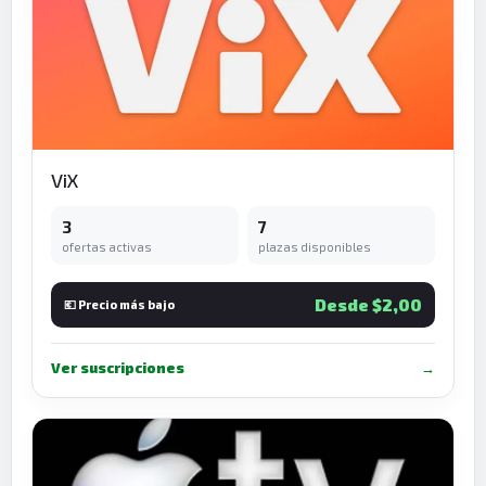
ViX
3
7
ofertas activas
plazas disponibles
Desde $2,00
💶 Precio más bajo
Ver suscripciones
→