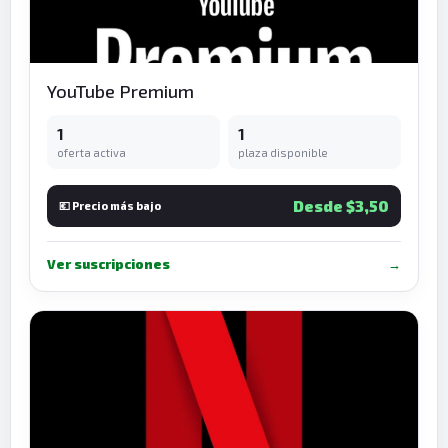
YouTube Premium
1
1
oferta activa
plaza disponible
Desde $3,50
💶 Precio más bajo
Ver suscripciones
→