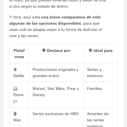
al resto, ya que puedes tenerlas todas y saltar de una
a otra según tu estado de ánimo.
Y mira, aquí está
una breve comparativa de solo
algunas de las opciones disponibles
, para que
veas cuál se adapta mejor a tu forma de disfrutar el
cine y las series:
Plataf
🌟
Destaca por
🎯
Ideal para
orma
🍿
Producciones originales y
Series y
Netflix
grandes éxitos
estrenos
🦸
Marvel, Star Wars, Pixar y
Familias
Disne
Disney
y+
🎬
Series exclusivas de HBO
Amantes de
Max
las series
premium