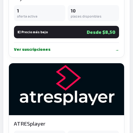
1
10
oferta activa
plazas disponibles
Desde $8,50
💶 Precio más bajo
Ver suscripciones
→
ATRESplayer