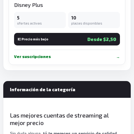
Disney Plus
5
10
ofertas activas
plazas disponibles
Desde $2,50
💶 Precio más bajo
Ver suscripciones
→
Información de la categoría
Las mejores cuentas de streaming al
mejor precio
Sin duda alguna,
tú te mereces un servicio de calidad.