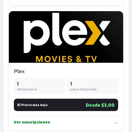
Plex
1
1
oferta activa
plaza disponible
Desde $3,00
💶 Precio más bajo
Ver suscripciones
→