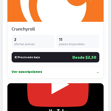
Crunchyroll
2
11
ofertas activas
plazas disponibles
Desde $2,50
💶 Precio más bajo
Ver suscripciones
→