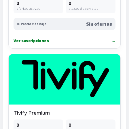
0
0
ofertas activas
plazas disponibles
Sin ofertas
💶 Precio más bajo
Ver suscripciones
→
Tivify Premium
0
0