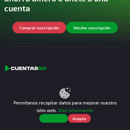
cuenta
Comprar suscripción
Vender suscripción
CuentasGO es la plataforma líder para compartir
suscripciones a cuentas premium baratas, puedes
compartir Netflix, MAX, Prime Video, Spotify y ahorrar
Permítanos recopilar datos para mejorar nuestro
dinero con tu cuenta.
sitio web.
Más información
Rechazar
Acepta