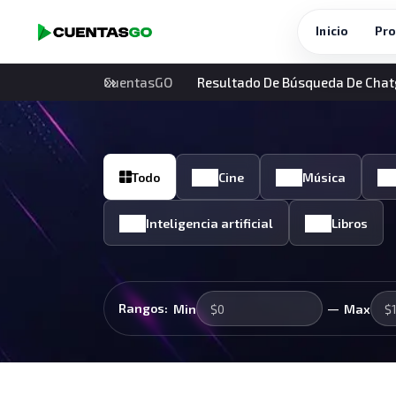
Inicio
Pro
CuentasGO
Resultado De Búsqueda De Chat
Todo
Cine
Música
Inteligencia artificial
Libros
—
Rangos:
Min
Max