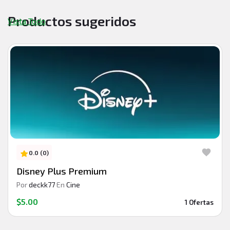
Productos sugeridos
Vista Todo
0.0 (0)
Disney Plus Premium
Por
deckk77
En
Cine
$5.00
1 Ofertas