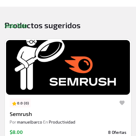
Productos sugeridos
Vista Todo
0.0 (0)
Semrush
Por
manuelbarco
En
Productividad
$8.00
8 Ofertas