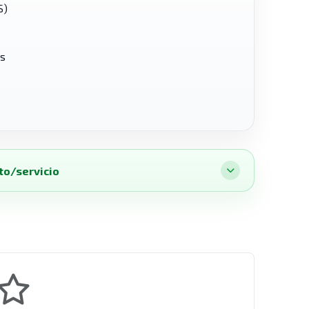
S)
es
to/servicio