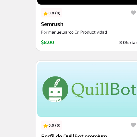
0.0 (0)
Semrush
Por
manuelbarco
En
Productividad
$8.00
8 Oferta
0.0 (0)
Perfil de QuillBot premium