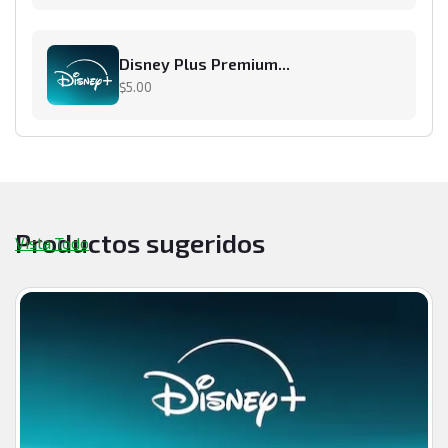
Disney Plus Premium...
$5.00
Productos sugeridos
Vista Todo