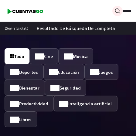
CuentasGO
Resultado De Búsqueda De Completa
Todo
Cine
Música
Deportes
Educación
Juegos
Bienestar
Seguridad
Productividad
Inteligencia artificial
Libros