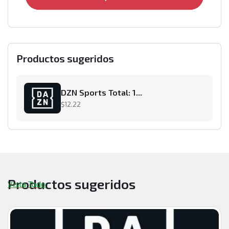
Productos sugeridos
DZN Sports Total: 1...
$12.22
Productos sugeridos
Vista Todo