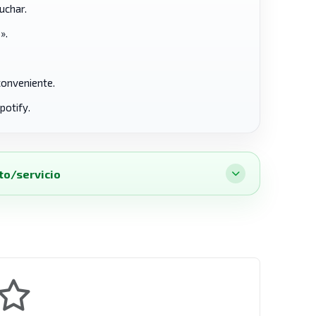
uchar.
».
conveniente.
potify.
to/servicio