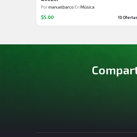
Por
manuelbarco
En
Música
$5.00
10 Oferta
Comparte