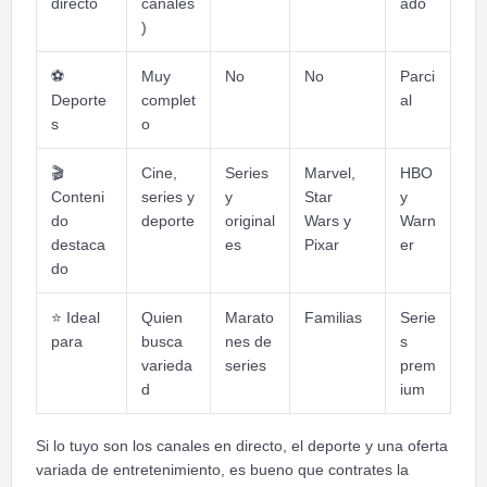
directo
canales
ado
)
⚽
Muy
No
No
Parci
Deporte
complet
al
s
o
🎬
Cine,
Series
Marvel,
HBO
Conteni
series y
y
Star
y
do
deporte
original
Wars y
Warn
destaca
es
Pixar
er
do
⭐
Ideal
Quien
Marato
Familias
Serie
para
busca
nes de
s
varieda
series
prem
d
ium
Si lo tuyo son los canales en directo, el deporte y una oferta
variada de entretenimiento, es bueno que contrates la