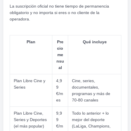
La suscripción oficial no tiene tiempo de permanencia
obligatorio y no importa si eres o no cliente de la
operadora.
Plan
Pre
Qué incluye
cio
me
nsu
al
Plan Libre Cine y
4,9
Cine, series,
Series
9
documentales,
€/m
programas y más de
es
70-80 canales
Plan Libre Cine,
9,9
Todo lo anterior + lo
Series y Deportes
9
mejor del deporte
(el más popular)
€/m
(LaLiga, Champions,