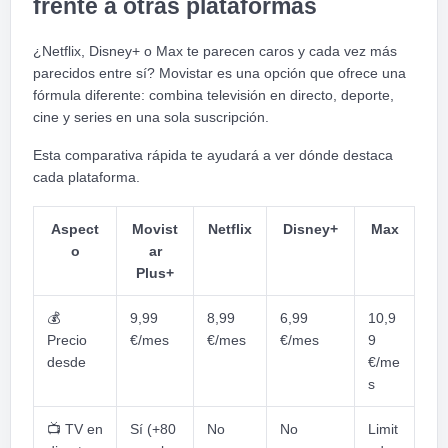
frente a otras plataformas
¿Netflix, Disney+ o Max te parecen caros y cada vez más
parecidos entre sí? Movistar es una opción que ofrece una
fórmula diferente: combina televisión en directo, deporte,
cine y series en una sola suscripción.
Esta comparativa rápida te ayudará a ver dónde destaca
cada plataforma.
Aspect
Movist
Netflix
Disney+
Max
o
ar
Plus+
💰
9,99
8,99
6,99
10,9
Precio
€/mes
€/mes
€/mes
9
desde
€/me
s
📺
TV en
Sí (+80
No
No
Limit