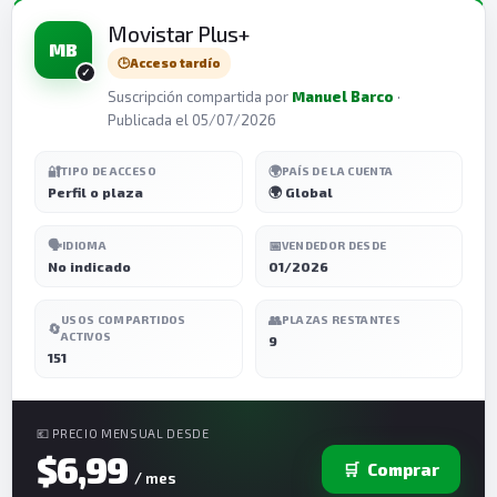
Movistar Plus+
MB
🕒
Acceso tardío
Suscripción compartida por
Manuel Barco
·
Publicada el 05/07/2026
🔐
🌍
TIPO DE ACCESO
PAÍS DE LA CUENTA
Perfil o plaza
🌍 Global
🗣️
📅
IDIOMA
VENDEDOR DESDE
No indicado
01/2026
👥
USOS COMPARTIDOS
PLAZAS RESTANTES
🔄
ACTIVOS
9
151
💶 PRECIO MENSUAL DESDE
$6,99
🛒
Comprar
/ mes