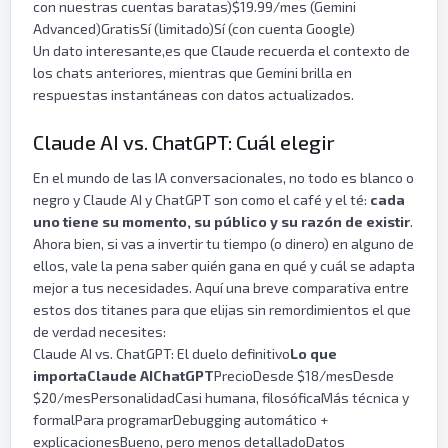
con nuestras cuentas baratas)$19.99/mes (Gemini
Advanced)GratisSí (limitado)Sí (con cuenta Google)
Un dato interesante,es que Claude recuerda el contexto de
los chats anteriores, mientras que Gemini brilla en
respuestas instantáneas con datos actualizados.
Claude AI vs. ChatGPT: Cuál elegir
En el mundo de las IA conversacionales, no todo es blanco o
negro y Claude AI y ChatGPT son como el café y el té:
cada
uno tiene su momento, su público y su razón de existir
.
Ahora bien, si vas a invertir tu tiempo (o dinero) en alguno de
ellos, vale la pena saber quién gana en qué y cuál se adapta
mejor a tus necesidades. Aquí una breve comparativa entre
estos dos titanes para que elijas sin remordimientos el que
de verdad necesites:
Claude AI vs. ChatGPT: El duelo definitivo
Lo que
importa
Claude AI
ChatGPT
PrecioDesde $18/mesDesde
$20/mesPersonalidadCasi humana, filosóficaMás técnica y
formalPara programarDebugging automático +
explicacionesBueno, pero menos detalladoDatos