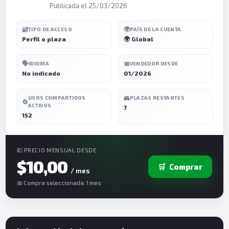
Publicada el 25/03/2026
🔐
🌍
TIPO DE ACCESO
PAÍS DE LA CUENTA
Perfil o plaza
🌍 Global
🗣️
📅
IDIOMA
VENDEDOR DESDE
No indicado
01/2026
👥
USOS COMPARTIDOS
PLAZAS RESTANTES
🔄
ACTIVOS
7
152
💶 PRECIO MENSUAL DESDE
$10,00
🛒
Comprar
/ mes
📅 Compra seleccionada: 1 mes