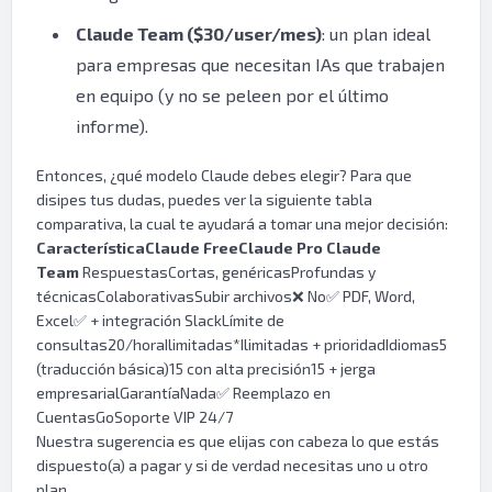
Claude Team ($30/user/mes)
: un plan ideal
para empresas que necesitan IAs que trabajen
en equipo (y no se peleen por el último
informe).
Entonces, ¿qué modelo Claude debes elegir? Para que
disipes tus dudas, puedes ver la siguiente tabla
comparativa, la cual te ayudará a tomar una mejor decisión:
Característica
Claude Free
Claude Pro
Claude
Team
RespuestasCortas, genéricasProfundas y
técnicasColaborativasSubir archivos❌ No✅ PDF, Word,
Excel✅ + integración SlackLímite de
consultas20/horaIlimitadas*Ilimitadas + prioridadIdiomas5
(traducción básica)15 con alta precisión15 + jerga
empresarialGarantíaNada✅ Reemplazo en
CuentasGoSoporte VIP 24/7
Nuestra sugerencia es que elijas con cabeza lo que estás
dispuesto(a) a pagar y si de verdad necesitas uno u otro
plan.