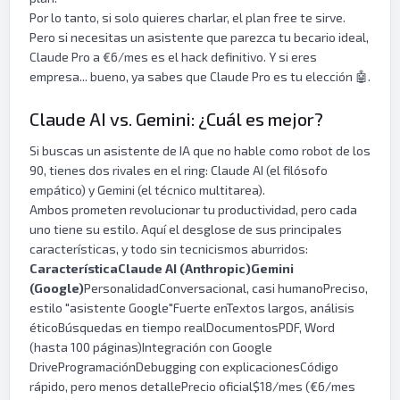
Por lo tanto, si solo quieres charlar, el plan free te sirve.
Pero si necesitas un asistente que parezca tu becario ideal,
Claude Pro a €6/mes es el hack definitivo. Y si eres
empresa... bueno, ya sabes que Claude Pro es tu elección 🤖.
Claude AI vs. Gemini: ¿Cuál es mejor?
Si buscas un asistente de IA que no hable como robot de los
90, tienes dos rivales en el ring: Claude AI (el filósofo
empático) y Gemini (el técnico multitarea).
Ambos prometen revolucionar tu productividad, pero cada
uno tiene su estilo. Aquí el desglose de sus principales
características, y todo sin tecnicismos aburridos:
Característica
Claude AI (Anthropic)
Gemini
(Google)
PersonalidadConversacional, casi humanoPreciso,
estilo "asistente Google"Fuerte enTextos largos, análisis
éticoBúsquedas en tiempo realDocumentosPDF, Word
(hasta 100 páginas)Integración con Google
DriveProgramaciónDebugging con explicacionesCódigo
rápido, pero menos detallePrecio oficial$18/mes (€6/mes