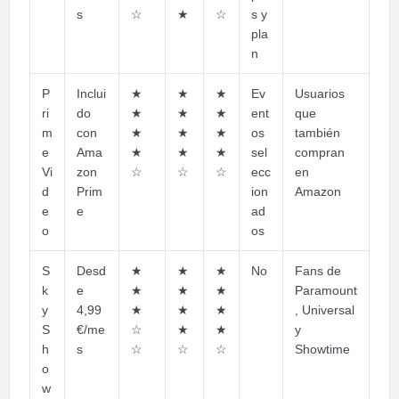
s
☆
★
☆
s y
pla
n
P
Inclui
★
★
★
Ev
Usuarios
ri
do
★
★
★
ent
que
m
con
★
★
★
os
también
e
Ama
★
★
★
sel
compran
Vi
zon
☆
☆
☆
ecc
en
d
Prim
ion
Amazon
e
e
ad
o
os
S
Desd
★
★
★
No
Fans de
k
e
★
★
★
Paramount
y
4,99
★
★
★
, Universal
S
€/me
☆
★
★
y
h
s
☆
☆
☆
Showtime
o
w