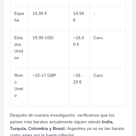
Espa
14,99 €
14,99
-
ña
€
Esta
19,99 USD
~18,4
Caro
dos
0 €
Unid
os
Rein
~15-17 GBP
~18 -
Caro
o
20 €
Unid
o
Después de nuestra investigación, verificamos que los
países más baratos actualmente siguen siendo
India,
Turquía, Colombia y Brasil.
Argentina ya no es tan barata
como antes por la fuerte inflación.