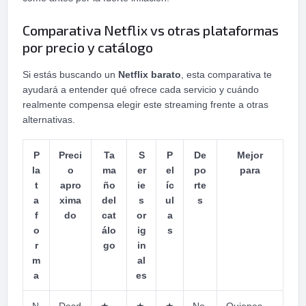
Comparativa Netflix vs otras plataformas
por precio y catálogo
Si estás buscando un
Netflix barato
, esta comparativa te
ayudará a entender qué ofrece cada servicio y cuándo
realmente compensa elegir este streaming frente a otras
alternativas.
P
Preci
Ta
S
P
De
Mejor
la
o
ma
er
el
po
para
t
apro
ño
ie
íc
rte
a
xima
del
s
ul
s
f
do
cat
or
a
o
álo
ig
s
r
go
in
m
al
a
es