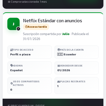
📅 Compra seleccionada: 1 mes
Netflix Estándar con anuncios
J
🕒
Acceso tardío
Suscripción compartida por
Julio
· Publicada el
31/07/2026
🔐
🌍
TIPO DE ACCESO
PAÍS DE LA CUENTA
Perfil o plaza
🇪🇨 Ecuador
🗣️
📅
IDIOMA
VENDEDOR DESDE
Español
01/2026
👥
USOS COMPARTIDOS
PLAZAS RESTANTES
🔄
ACTIVOS
1
0
💶 PRECIO MENSUAL DESDE