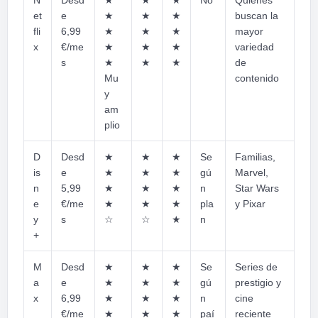
N
Desd
★
★
★
No
Quienes
et
e
★
★
★
buscan la
fli
6,99
★
★
★
mayor
x
€/me
★
★
★
variedad
s
★
★
★
de
Mu
contenido
y
am
plio
D
Desd
★
★
★
Se
Familias,
is
e
★
★
★
gú
Marvel,
n
5,99
★
★
★
n
Star Wars
e
€/me
★
★
★
pla
y Pixar
y
s
☆
☆
★
n
+
M
Desd
★
★
★
Se
Series de
a
e
★
★
★
gú
prestigio y
x
6,99
★
★
★
n
cine
€/me
★
★
★
paí
reciente