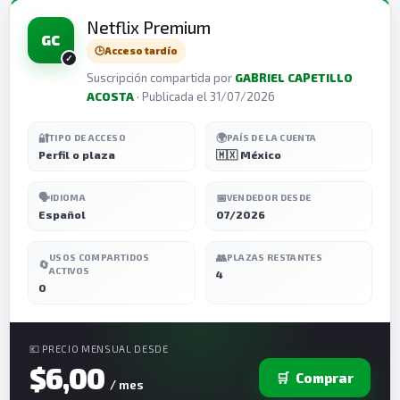
Netflix Premium
GC
🕒
Acceso tardío
Suscripción compartida por
GABRIEL CAPETILLO
ACOSTA
· Publicada el 31/07/2026
🔐
🌍
TIPO DE ACCESO
PAÍS DE LA CUENTA
Perfil o plaza
🇲🇽 México
🗣️
📅
IDIOMA
VENDEDOR DESDE
Español
07/2026
👥
USOS COMPARTIDOS
PLAZAS RESTANTES
🔄
ACTIVOS
4
0
💶 PRECIO MENSUAL DESDE
$6,00
🛒
Comprar
/ mes