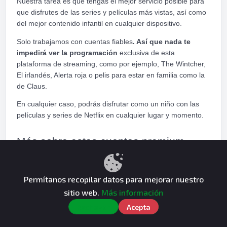
Nuestra tarea es que tengas el mejor servicio posible para
que disfrutes de las series y películas más vistas, así como
del mejor contenido infantil en cualquier dispositivo.
Solo trabajamos con cuentas fiables
. Así que nada te
impedirá ver la programación
exclusiva de esta
plataforma de streaming, como por ejemplo, The Wintcher,
El irlandés, Alerta roja o pelis para estar en familia como la
de Claus.
En cualquier caso, podrás disfrutar como un niño con las
películas y series de Netflix en cualquier lugar y momento.
Más sobre estas cuentas premium
¿Hay otras alternativas de cuentas de
Permítanos recopilar datos para mejorar nuestro
streaming baratas?
sitio web.
Más información
Si buscas opciones más económicas, puedes considerar
Rechazar
Acepta
plataformas como
Vix Premium
, que ofrece contenido
gratuito con publicidad.