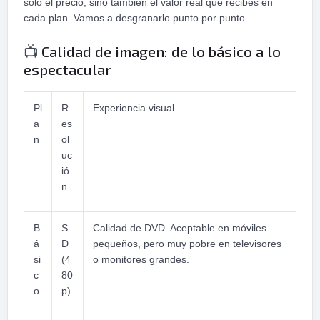
solo el precio, sino también el valor real que recibes en
cada plan. Vamos a desgranarlo punto por punto.
Calidad de imagen: de lo básico a lo
📺
espectacular
Pl
R
Experiencia visual
a
es
n
ol
uc
ió
n
B
S
Calidad de DVD. Aceptable en móviles
á
D
pequeños, pero muy pobre en televisores
si
(4
o monitores grandes.
c
80
o
p)