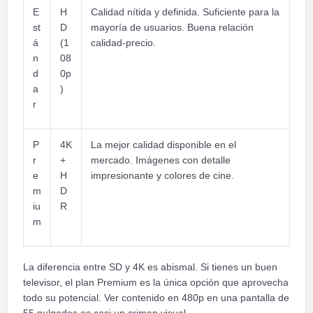
E
H
Calidad nítida y definida. Suficiente para la
st
D
mayoría de usuarios. Buena relación
á
(1
calidad-precio.
n
08
d
0p
a
)
r
P
4K
La mejor calidad disponible en el
r
+
mercado. Imágenes con detalle
e
H
impresionante y colores de cine.
m
D
iu
R
m
La diferencia entre SD y 4K es abismal. Si tienes un buen
televisor, el plan Premium es la única opción que aprovecha
todo su potencial. Ver contenido en 480p en una pantalla de