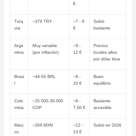
€
Turq
~379 TRY
~7 - 8
Subió
uía
€
bastante
Arge
Muy variable
~9 -
Precios
ntina
(por inflación)
12 €
locales altos
por dólar blue
Brasi
~44-55 BRL
~8 -
Buen
l
10 €
equilibrio
Colo
~25.000-30.000
~6 -
Bastante
mbia
COP
7,50 €
accesible
Méxi
~269 MXN
~12 -
Subió en 2026
co
13 €