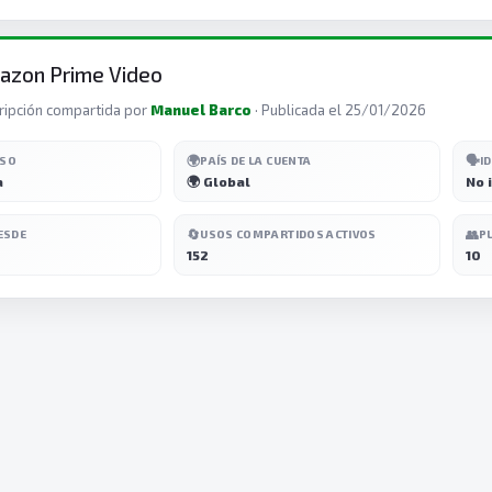
azon Prime Video
ripción compartida por
Manuel Barco
· Publicada el 25/01/2026
🌍
🗣️
ESO
PAÍS DE LA CUENTA
I
a
🌍 Global
No 
🔄
👥
ESDE
USOS COMPARTIDOS ACTIVOS
P
152
10