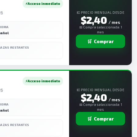
⚡
Acceso inmediato
26
💶 PRECIO MENSUAL DESDE
$2,40
/ mes
DIOMA
📅 Compra seleccionada: 1
mes
añol
🛒
Comprar
LAZAS RESTANTES
⚡
Acceso inmediato
26
💶 PRECIO MENSUAL DESDE
$2,40
/ mes
DIOMA
📅 Compra seleccionada: 1
mes
añol
🛒
Comprar
LAZAS RESTANTES