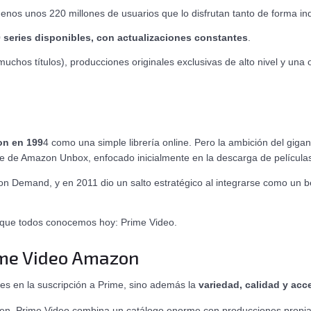
enos unos 220 millones de usuarios que lo disfrutan tanto de forma i
0 series disponibles, con actualizaciones constantes
.
chos títulos), producciones originales exclusivas de alto nivel y una o
on en 199
4 como una simple librería online. Pero la ambición del gigan
e de Amazon Unbox, enfocado inicialmente en la descarga de película
 Demand, y en 2011 dio un salto estratégico al integrarse como un be
 que todos conocemos hoy: Prime Video.
ime Video Amazon
es en la suscripción a Prime, sino además la
variedad, calidad y acce
n, Prime Video combina un catálogo enorme con producciones propias 