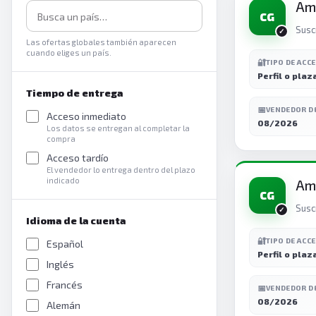
Ama
CG
Susc
Las ofertas globales también aparecen
cuando eliges un país.
🔐
TIPO DE ACC
Perfil o plaz
Tiempo de entrega
📅
VENDEDOR D
Acceso inmediato
08/2026
Los datos se entregan al completar la
compra
Acceso tardío
El vendedor lo entrega dentro del plazo
indicado
Ama
CG
Susc
Idioma de la cuenta
🔐
TIPO DE ACC
Español
Perfil o plaz
Inglés
Francés
📅
VENDEDOR D
08/2026
Alemán