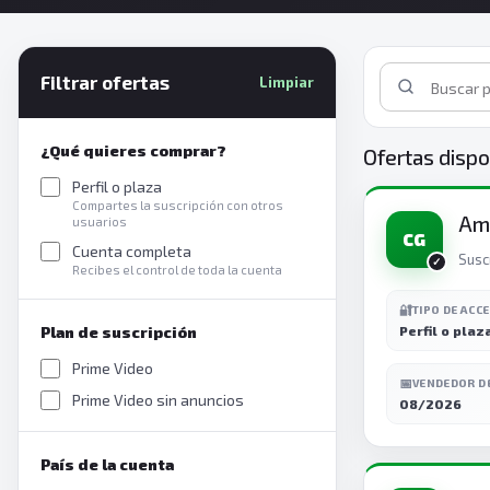
Filtrar ofertas
Limpiar
¿Qué quieres comprar?
Ofertas dispo
Perfil o plaza
Compartes la suscripción con otros
Ama
usuarios
CG
Cuenta completa
Susc
Recibes el control de toda la cuenta
🔐
TIPO DE ACC
Plan de suscripción
Perfil o plaz
Prime Video
📅
VENDEDOR D
Prime Video sin anuncios
08/2026
País de la cuenta