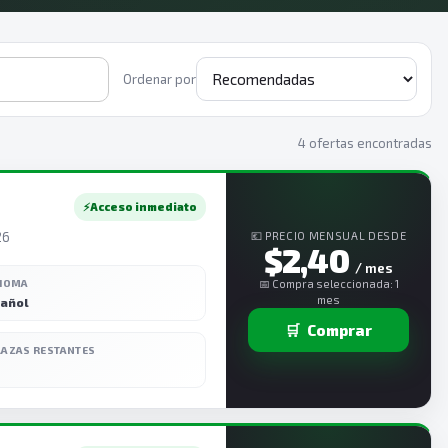
Ordenar por
4 ofertas encontradas
⚡
Acceso inmediato
26
💶 PRECIO MENSUAL DESDE
$2,40
/ mes
DIOMA
📅 Compra seleccionada: 1
mes
añol
🛒
Comprar
LAZAS RESTANTES