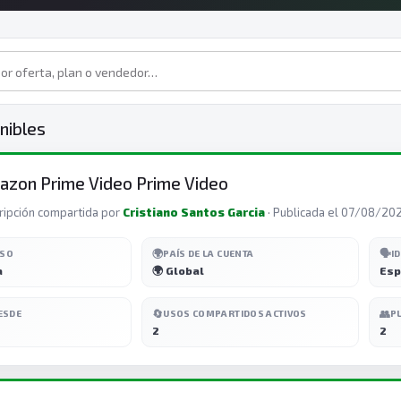
nibles
zon Prime Video Prime Video
ripción compartida por
Cristiano Santos Garcia
· Publicada el 07/08/20
🌍
🗣️
ESO
PAÍS DE LA CUENTA
I
a
🌍 Global
Esp
🔄
👥
ESDE
USOS COMPARTIDOS ACTIVOS
P
2
2