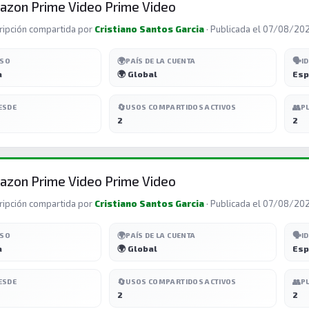
zon Prime Video Prime Video
ripción compartida por
Cristiano Santos Garcia
· Publicada el 07/08/20
🌍
🗣️
ESO
PAÍS DE LA CUENTA
I
a
🌍 Global
Esp
🔄
👥
ESDE
USOS COMPARTIDOS ACTIVOS
P
2
2
zon Prime Video Prime Video
ripción compartida por
Cristiano Santos Garcia
· Publicada el 07/08/20
🌍
🗣️
ESO
PAÍS DE LA CUENTA
I
a
🌍 Global
Esp
🔄
👥
ESDE
USOS COMPARTIDOS ACTIVOS
P
2
2