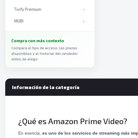
Tivify Premium
›
MUBI
›
Mediaset Infinity
›
Compra con más contexto
Curiosity Stream
›
Compara el tipo de acceso, las plazas
disponibles y el historial del vendedor
Anime Box
›
antes de elegir.
Viki
›
Plex
›
Información de la categoría
Amazon Prime Video
›
Paramount Plus
›
ViX
›
¿Qué es Amazon Prime Video?
Apple TV+
›
En esencia,
es uno de los servicios de streaming más im
Crunchyroll
›