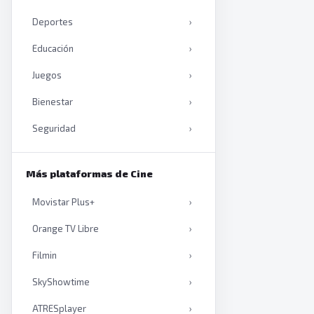
Deportes
›
Educación
›
Juegos
›
Bienestar
›
Seguridad
›
Productividad
›
Más plataformas de Cine
Inteligencia artificial
›
Movistar Plus+
›
Libros
›
Orange TV Libre
›
Filmin
›
SkyShowtime
›
ATRESplayer
›