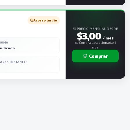
🕒
Acceso tardío
💶 PRECIO MENSUAL DESDE
$3,00
/ mes
DIOMA
📅 Compra seleccionada: 1
mes
indicado
🛒
Comprar
LAZAS RESTANTES