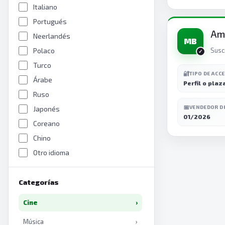
Italiano
Portugués
Am
Neerlandés
MB
Polaco
Susc
Turco
🔐
TIPO DE ACC
Árabe
Perfil o plaz
Ruso
📅
VENDEDOR D
Japonés
01/2026
Coreano
Chino
Otro idioma
Categorías
Cine
›
Música
›