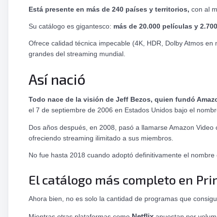
Está presente en más de 240 países y territorios,
con al m
YouTube Premium
›
Su catálogo es gigantesco:
más de 20.000 películas y 2.70
Netflix
›
Ofrece calidad técnica impecable (4K, HDR, Dolby Atmos en mu
grandes del streaming mundial.
HBO Max
›
Disney Plus
›
Así nació
Todo nace de la visión de Jeff Bezos, quien fundó Amaz
el 7 de septiembre de 2006 en Estados Unidos bajo el nombr
Dos años después, en 2008, pasó a llamarse Amazon Video on
ofreciendo streaming ilimitado a sus miembros.
No fue hasta 2018 cuando adoptó definitivamente el nombre
El catálogo más completo en Pr
Ahora bien, no es solo la cantidad de programas que consigu
Mientras otras plataformas como
Netflix
apuestan por volume