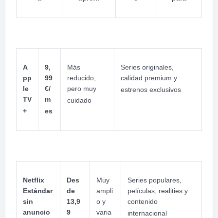
A
9,
Más
Series originales,
pp
99
reducido,
calidad premium y
le
€/
pero muy
estrenos exclusivos
TV
m
cuidado
+
es
Netflix
Des
Muy
Series populares,
Estándar
de
ampli
películas, realities y
sin
13,9
o y
contenido
anuncio
9
varia
internacional