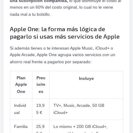
una suscripción compartida,
lo que disminuye el costo al
menos en un 60% del costo original, lo cual no le viene
nada mal a tu bolsillo.
Apple One: la forma más lógica de
pagarlo si usas más servicios de Apple
Si además tienes o te interesan Apple Music, iCloud+ o
Apple Arcade, Apple One agrupa varios servicios con un
ahorro real frente a pagarlos por separado:
Plan
Prec
Incluye
Apple
io/m
One
es
Individ
19,9
TV+, Music, Arcade, 50 GB
ual
5 €
iCloud+
Familia
25,9
Lo mismo + 200 GB iCloud+,