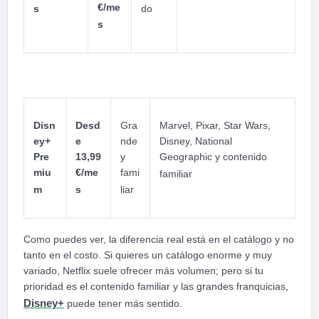
€/me
s
do
s
Disn
Desd
Gra
Marvel, Pixar, Star Wars,
ey+
e
nde
Disney, National
Pre
13,99
y
Geographic y contenido
miu
€/me
fami
familiar
m
s
liar
Como puedes ver, la diferencia real está en el catálogo y no
tanto en el costo. Si quieres un catálogo enorme y muy
variado, Netflix suele ofrecer más volumen; pero si tu
prioridad es el contenido familiar y las grandes franquicias,
Disney+
puede tener más sentido.