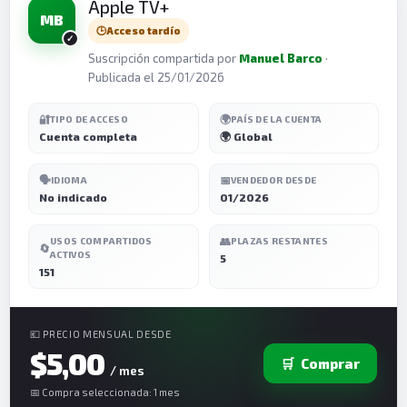
Apple TV+
MB
🕒
Acceso tardío
Suscripción compartida por
Manuel Barco
·
Publicada el 25/01/2026
🔐
🌍
TIPO DE ACCESO
PAÍS DE LA CUENTA
Cuenta completa
🌍 Global
🗣️
📅
IDIOMA
VENDEDOR DESDE
No indicado
01/2026
👥
USOS COMPARTIDOS
PLAZAS RESTANTES
🔄
ACTIVOS
5
151
💶 PRECIO MENSUAL DESDE
$5,00
🛒
Comprar
/ mes
📅 Compra seleccionada: 1 mes