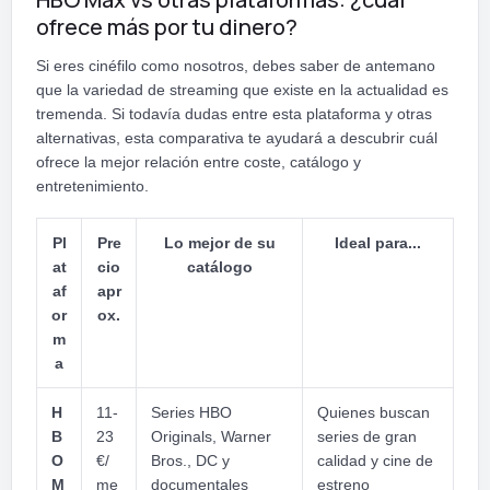
ofrece más por tu dinero?
Si eres cinéfilo como nosotros, debes saber de antemano
que la variedad de streaming que existe en la actualidad es
tremenda. Si todavía dudas entre esta plataforma y otras
alternativas, esta comparativa te ayudará a descubrir cuál
ofrece la mejor relación entre coste, catálogo y
entretenimiento.
Pl
Pre
Lo mejor de su
Ideal para...
at
cio
catálogo
af
apr
or
ox.
m
a
H
11-
Series HBO
Quienes buscan
B
23
Originals, Warner
series de gran
O
€/
Bros., DC y
calidad y cine de
M
me
documentales
estreno