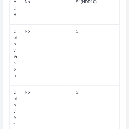
H
No
Sí (HDR10)
D
R
D
No
Sí
ol
b
y
Vi
si
o
n
D
No
Sí
ol
b
y
A
t