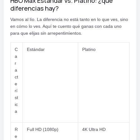
HBO Max Estándar vs. Platino: ¿qué
diferencias hay?
Vamos al lío. La diferencia no está tanto en lo que ves, sino
en cómo lo ves. Aquí te cuento qué ganas con cada uno
para que elijas sin arrepentimientos.
C
Estándar
Platino
a
r
a
ct
e
rí
st
ic
a
R
Full HD (1080p)
4K Ultra HD
e