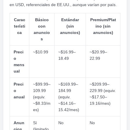
en USD, referenciales de EE.UU., aunque varían por país.
Carac
Básico
Estándar
Premium/Plat
terísti
con
(sin
ino (sin
ca
anuncio
anuncios)
anuncios)
s
Preci
~$10.99
~$16.99–
~$20.99–
o
18.49
22.99
mens
ual
Preci
~$99.99–
~$169.99–
~$209.99–
o
109.99
184.99
229.99 (equiv.
anual
(equiv.
(equiv.
~$17.50–
~$8.33/m
~$14.16–
19.16/mes)
es)
15.42/mes)
Anun
Sí
No
No
cios
(limitado