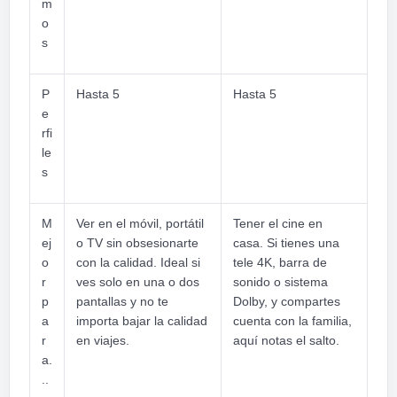
m
o
s
P
Hasta 5
Hasta 5
e
rfi
le
s
M
Ver en el móvil, portátil
Tener el cine en
ej
o TV sin obsesionarte
casa. Si tienes una
o
con la calidad. Ideal si
tele 4K, barra de
r
ves solo en una o dos
sonido o sistema
p
pantallas y no te
Dolby, y compartes
a
importa bajar la calidad
cuenta con la familia,
r
en viajes.
aquí notas el salto.
a.
..