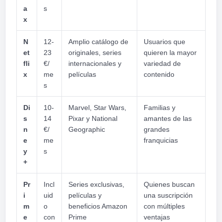
a
s
x
N
12-
Amplio catálogo de
Usuarios que
et
23
originales, series
quieren la mayor
fli
€/
internacionales y
variedad de
x
me
películas
contenido
s
Di
10-
Marvel, Star Wars,
Familias y
s
14
Pixar y National
amantes de las
n
€/
Geographic
grandes
e
me
franquicias
y
s
+
Pr
Incl
Series exclusivas,
Quienes buscan
i
uid
películas y
una suscripción
m
o
beneficios Amazon
con múltiples
e
con
Prime
ventajas