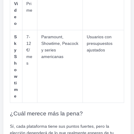
Vi
Pri
d
me
e
o
S
7-
Paramount,
Usuarios con
k
12
Showtime, Peacock
presupuestos
y
€/
y series
ajustados
S
me
americanas
h
s
o
w
ti
m
e
¿Cuál merece más la pena?
Sí, cada plataforma tiene sus puntos fuertes, pero la
elección dependerá de lo que realmente esperes de tu