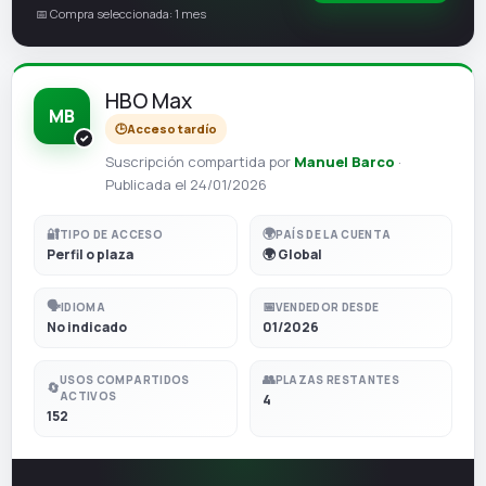
📅 Compra seleccionada: 1 mes
HBO Max
MB
🕒
Acceso tardío
Suscripción compartida por
Manuel Barco
·
Publicada el 24/01/2026
🔐
🌍
TIPO DE ACCESO
PAÍS DE LA CUENTA
Perfil o plaza
🌍 Global
🗣️
📅
IDIOMA
VENDEDOR DESDE
No indicado
01/2026
👥
USOS COMPARTIDOS
PLAZAS RESTANTES
🔄
ACTIVOS
4
152