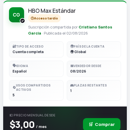
HBO Max Estándar
CG
🕒
Acceso tardío
Suscripción compartida por
Cristiano Santos
Garcia
· Publicada el 02/08/2026
🔐
🌍
TIPO DE ACCESO
PAÍS DE LA CUENTA
Cuenta completa
🌍 Global
🗣️
📅
IDIOMA
VENDEDOR DESDE
Español
08/2026
👥
USOS COMPARTIDOS
PLAZAS RESTANTES
🔄
ACTIVOS
1
5
💶 PRECIO MENSUAL DESDE
$3,00
🛒
Comprar
/ mes