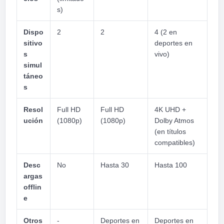
s)
Dispo
2
2
4 (2 en
sitivo
deportes en
s
vivo)
simul
táneo
s
Resol
Full HD
Full HD
4K UHD +
ución
(1080p)
(1080p)
Dolby Atmos
(en títulos
compatibles)
Desc
No
Hasta 30
Hasta 100
argas
offlin
e
Otros
-
Deportes en
Deportes en