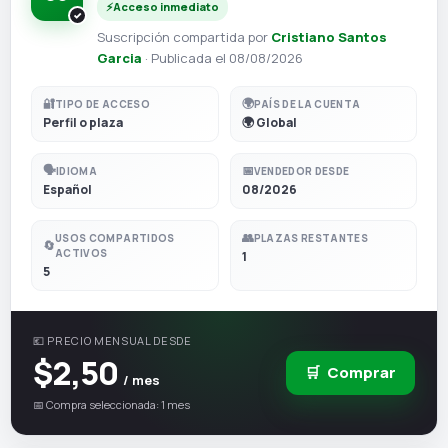
⚡
Acceso inmediato
Suscripción compartida por
Cristiano Santos
Garcia
· Publicada el 08/08/2026
🔐
🌍
TIPO DE ACCESO
PAÍS DE LA CUENTA
Perfil o plaza
🌍 Global
🗣️
📅
IDIOMA
VENDEDOR DESDE
Español
08/2026
👥
USOS COMPARTIDOS
PLAZAS RESTANTES
🔄
ACTIVOS
1
5
💶 PRECIO MENSUAL DESDE
$2,50
🛒
Comprar
/ mes
📅 Compra seleccionada: 1 mes