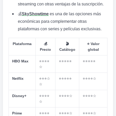
streaming con otras ventajas de la suscripción.
💰
SkyShowtime
es una de las opciones más
económicas para complementar otras
plataformas con series y películas exclusivas.
Plataforma
💰
🎬
⭐
Valor
Precio
Catálogo
global
HBO Max
⭐⭐⭐⭐
⭐⭐⭐⭐⭐
⭐⭐⭐⭐⭐
☆
Netflix
⭐⭐⭐
☆
⭐⭐⭐⭐⭐
⭐⭐⭐⭐
☆
☆
Disney+
⭐⭐⭐⭐
⭐⭐⭐⭐
☆
⭐⭐⭐⭐
☆
☆
Prime
⭐⭐⭐⭐
⭐⭐⭐⭐
☆
⭐⭐⭐⭐
☆