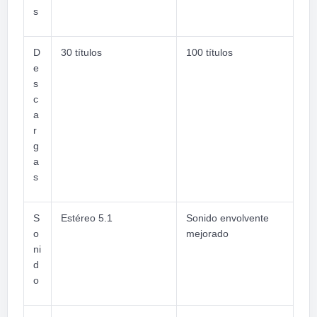
s
D
30 títulos
100 títulos
e
s
c
a
r
g
a
s
S
Estéreo 5.1
Sonido envolvente
o
mejorado
ni
d
o