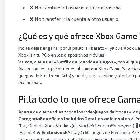
❌ No cambies el usuario o la contraseña.
❌ No transferir la cuenta a otro usuario.
¿Qué es y qué ofrece Xbox Game 
¡No te dejes engañar por la palabra «barato»!, ya que Xbox 
Xbox, en tu PC o en los dispositivos móviles.
Vamos, que
es el «Netflix de los videojuegos»
, con el que
Aja, entonces, ¿qué obtienes al comprar Xbox Game Pass ba
(juegos de Electronic Arts) y Gold (juegos online y ofertas) p
mucho más.
Pilla todo lo que ofrece Gam
Aparte de que tendrás todos los videojuegos de moda (y los g
Categoría
Beneficios incluidos
Detalles adicionales
📌
Pr
"Day One" de Xbox Studios (ej:
Starfield
,
Forza Motorsport
).
🖥
estable).
🔥
Exclusivos
EA Play (+60 juegos de Electronic Art
mensuales).Descuentos del 20% en compras de juegos/DLCs 