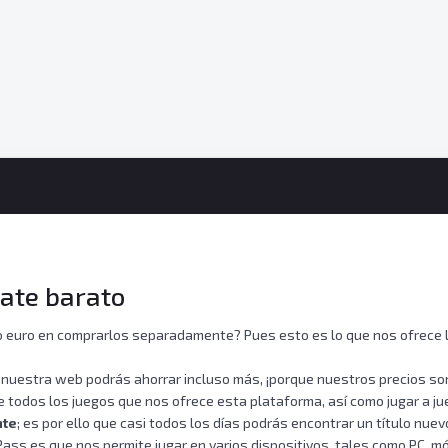
ate barato
olo euro en comprarlos separadamente? Pues esto es lo que nos ofrece 
nuestra web podrás ahorrar incluso más, ¡porque nuestros precios so
todos los juegos que nos ofrece esta plataforma, así como jugar a ju
nte
; es por ello que casi todos los días podrás encontrar un título nuev
ss es que nos permite jugar en varios dispositivos, tales como PC, móv