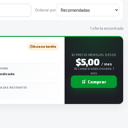
Ordenar por
1 oferta encontrada
🕒
Acceso tardío
💶 PRECIO MENSUAL DESDE
$5,00
/ mes
DIOMA
📅 Compra seleccionada: 1
mes
indicado
🛒
Comprar
LAZAS RESTANTES