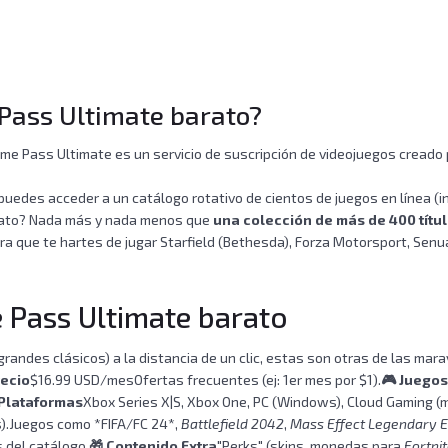
Pass Ultimate barato?
Game Pass Ultimate es un servicio de suscripción de videojuegos cread
 puedes acceder a un catálogo rotativo de cientos de juegos en línea 
rato? Nada más y nada menos que
una colección de más de 400 títu
ara que te hartes de jugar Starfield (Bethesda), Forza Motorsport, Senua’
e Pass Ultimate barato
randes clásicos) a la distancia de un clic, estas son otras de las mar
ecio
$16.99 USD/mesOfertas frecuentes (ej: 1er mes por $1).
🎮
Juegos
️ Plataformas
Xbox Series X|S, Xbox One, PC (Windows), Cloud Gaming (m
s).Juegos como *FIFA/FC 24*,
Battlefield 2042
,
Mass Effect Legendary E
del catálogo.
🎁
Contenido Extra
"Perks" (skins, monedas para
Fortni