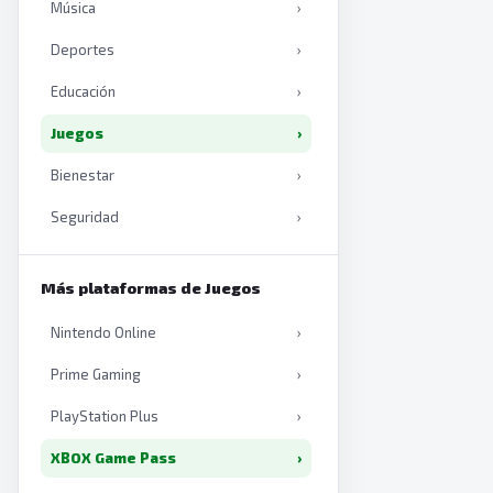
Música
›
Deportes
›
Educación
›
Juegos
›
Bienestar
›
Seguridad
›
Productividad
›
Más plataformas de Juegos
Inteligencia artificial
›
Nintendo Online
›
Libros
›
Prime Gaming
›
PlayStation Plus
›
XBOX Game Pass
›