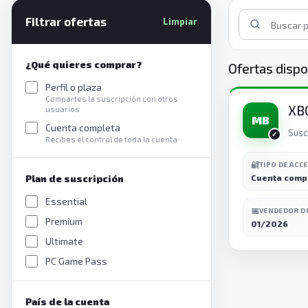
Filtrar ofertas
Limpiar
¿Qué quieres comprar?
Ofertas dispo
Perfil o plaza
Compartes la suscripción con otros
XB
usuarios
MB
Cuenta completa
Susc
Recibes el control de toda la cuenta
🔐
TIPO DE ACC
Plan de suscripción
Cuenta comp
Essential
📅
VENDEDOR D
Premium
01/2026
Ultimate
PC Game Pass
País de la cuenta