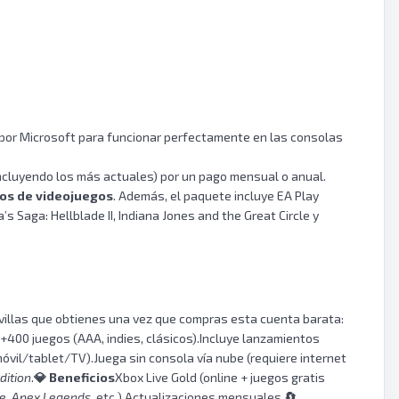
o por Microsoft para funcionar perfectamente en las consolas
(incluyendo los más actuales) por un pago mensual o anual.
los de videojuegos
. Además, el paquete incluye EA Play
s Saga: Hellblade II, Indiana Jones and the Great Circle y
avillas que obtienes una vez que compras esta cuenta barata:
+400 juegos (AAA, indies, clásicos).Incluye lanzamientos
óvil/tablet/TV).Juega sin consola vía nube (requiere internet
dition
.
💎
Beneficios
Xbox Live Gold (online + juegos gratis
te
,
Apex Legends
, etc.).Actualizaciones mensuales.
🔄