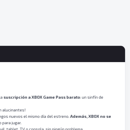
la
suscripción a XBOX Game Pass barato
: un sinfín de
n alucinantes!
egos nuevos el mismo día del estreno.
Además, XBOX no se
o para jugar.
il, tablet, TV o consola, sin ningún problema.