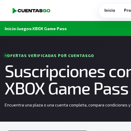
Inicio
Pro
Inicio
›
Juegos
›
XBOX Game Pass
OFERTAS VERIFICADAS POR CUENTASGO
Suscripciones co
XBOX Game Pass 
Encuentra una plaza o una cuenta completa, compara condiciones y e