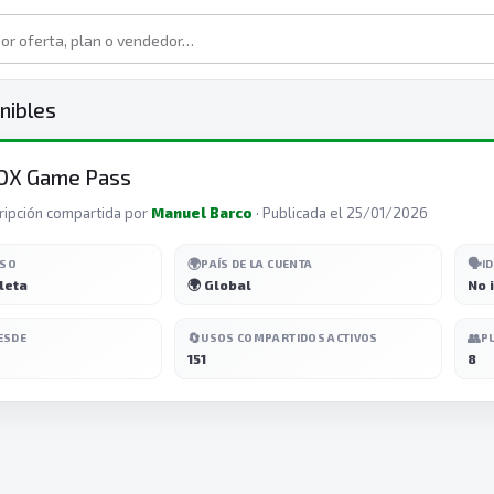
nibles
OX Game Pass
ripción compartida por
Manuel Barco
· Publicada el 25/01/2026
🌍
🗣️
ESO
PAÍS DE LA CUENTA
I
leta
🌍 Global
No 
🔄
👥
ESDE
USOS COMPARTIDOS ACTIVOS
P
151
8