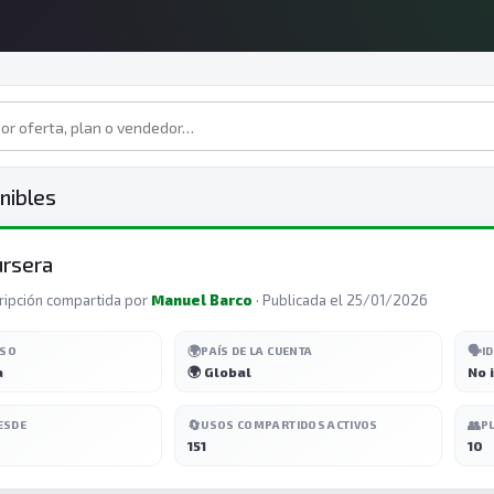
nibles
rsera
ripción compartida por
Manuel Barco
· Publicada el 25/01/2026
🌍
🗣️
ESO
PAÍS DE LA CUENTA
I
a
🌍 Global
No 
🔄
👥
ESDE
USOS COMPARTIDOS ACTIVOS
P
151
10