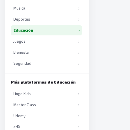
Música
›
Deportes
›
Educación
›
Juegos
›
Bienestar
›
Seguridad
›
Productividad
›
Más plataformas de Educación
Inteligencia artificial
›
Lingo Kids
›
Libros
›
Master Class
›
Udemy
›
edX
›