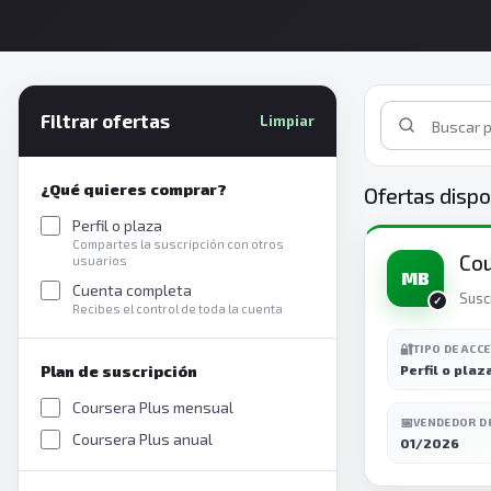
Filtrar ofertas
Limpiar
¿Qué quieres comprar?
Ofertas dispo
Perfil o plaza
Compartes la suscripción con otros
Cou
usuarios
MB
Cuenta completa
Susc
Recibes el control de toda la cuenta
🔐
TIPO DE ACC
Plan de suscripción
Perfil o plaz
Coursera Plus mensual
📅
VENDEDOR D
Coursera Plus anual
01/2026