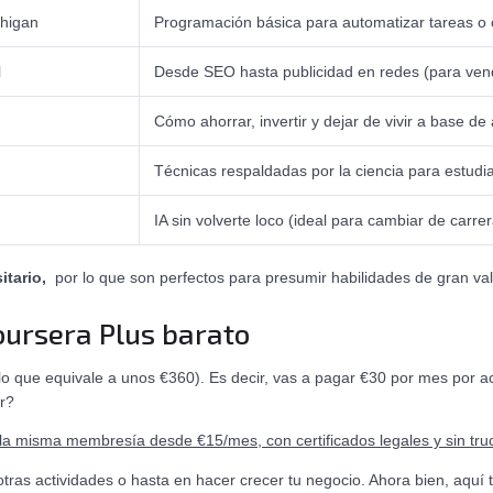
chigan
Programación básica para automatizar tareas o 
l
Desde SEO hasta publicidad en redes (para vend
Cómo ahorrar, invertir y dejar de vivir a base de
Técnicas respaldadas por la ciencia para estudia
IA sin volverte loco (ideal para cambiar de carr
itario,
por lo que son perfectos para presumir habilidades de gran va
Coursera Plus barato
lo que equivale a unos €360). Es decir, vas a pagar €30 por mes por a
er?
la misma membresía desde €15/mes, con certificados legales y sin tru
otras actividades o hasta en hacer crecer tu negocio. Ahora bien, aquí 