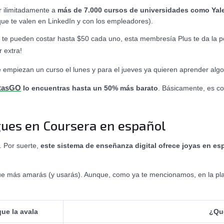
r ilimitadamente a
más de 7.000 cursos de universidades como Yal
s que te valen en LinkedIn y con los empleadores).
les te pueden costar hasta $50 cada uno, esta membresía Plus te da la
r extra!
ue empiezan un curso el lunes y para el jueves ya quieren aprender al
tasGO
lo encuentras hasta un 50% más barato
. Básicamente, es co
gues en Coursera en español
. Por suerte,
este sistema de enseñanza digital ofrece joyas en e
 que más amarás (y usarás). Aunque, como ya te mencionamos, en la pl
que la avala
¿Qu