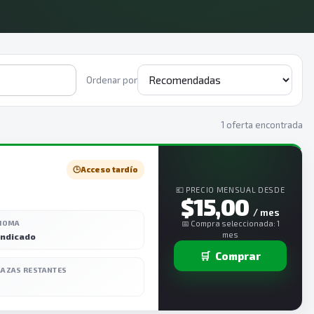
Ordenar por
1 oferta encontrada
🕒
Acceso tardío
💶 PRECIO MENSUAL DESDE
$15,00
/ mes
DIOMA
📅 Compra seleccionada: 1
mes
indicado
🛒
Comprar
LAZAS RESTANTES