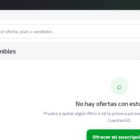
nibles
⌕
No hay ofertas con esto
Prueba a quitar algún filtro o sé la primera pers
CuentasGO.
Ofrecer mi suscripc