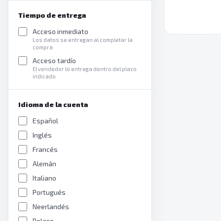
Tiempo de entrega
Acceso inmediato
Los datos se entregan al completar la
compra
Acceso tardío
El vendedor lo entrega dentro del plazo
indicado
Idioma de la cuenta
Español
Inglés
Francés
Alemán
Italiano
Portugués
Neerlandés
Polaco