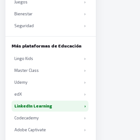
Juegos
›
Bienestar
›
Seguridad
›
Productividad
›
Más plataformas de Educación
Inteligencia artificial
›
Lingo Kids
›
Libros
›
Master Class
›
Udemy
›
edX
›
LinkedIn Learning
›
Codecademy
›
Adobe Captivate
›