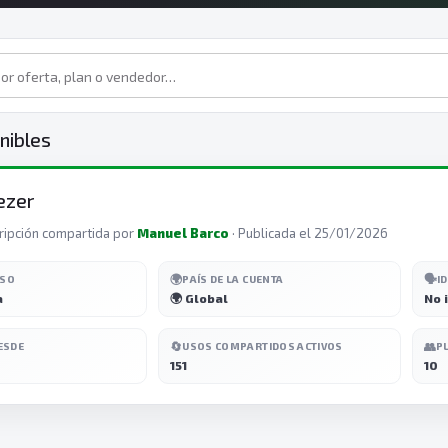
nibles
ezer
ripción compartida por
Manuel Barco
· Publicada el 25/01/2026
🌍
🗣️
ESO
PAÍS DE LA CUENTA
I
a
🌍 Global
No 
🔄
👥
ESDE
USOS COMPARTIDOS ACTIVOS
P
151
10