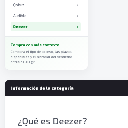
Qobuz
›
Audible
›
Deezer
›
Tidal HiFi
›
Compra con más contexto
Apple Music
›
Compara el tipo de acceso, las plazas
disponibles y el historial del vendedor
Spotify
›
antes de elegir.
Información de la categoría
¿Qué es Deezer?