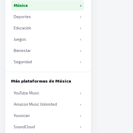
Música
›
Deportes
›
Educación
›
Juegos
›
Bienestar
›
Seguridad
›
Productividad
›
Más plataformas de Música
Inteligencia artificial
›
YouTube Music
›
Libros
›
Amazon Music Unlimited
›
Yousician
›
SoundCloud
›