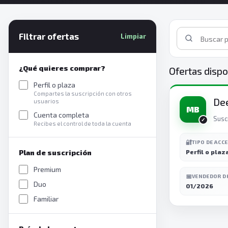
Filtrar ofertas
Limpiar
¿Qué quieres comprar?
Ofertas dispo
Perfil o plaza
Compartes la suscripción con otros
De
usuarios
MB
Cuenta completa
Susc
Recibes el control de toda la cuenta
🔐
TIPO DE ACC
Plan de suscripción
Perfil o plaz
Premium
📅
VENDEDOR D
Duo
01/2026
Familiar