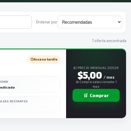
Ordenar por
1 oferta encontrada
🕒
Acceso tardío
💶 PRECIO MENSUAL DESDE
$5,00
/ mes
DIOMA
📅 Compra seleccionada: 1
mes
indicado
🛒
Comprar
LAZAS RESTANTES