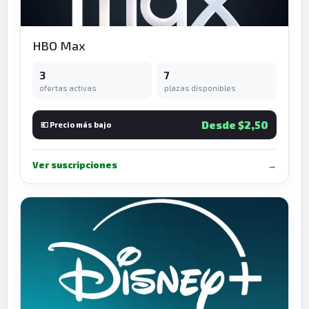
HBO Max
3
7
ofertas activas
plazas disponibles
Desde $2,50
💶 Precio más bajo
Ver suscripciones
→