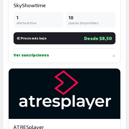
SkyShowtime
1
10
oferta activa
plazas disponibles
Desde $8,50
💶 Precio más bajo
Ver suscripciones
→
ATRESplayer