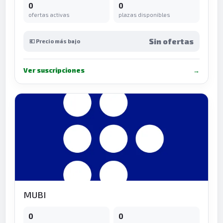
0
0
ofertas activas
plazas disponibles
Sin ofertas
💶 Precio más bajo
Ver suscripciones
→
MUBI
0
0