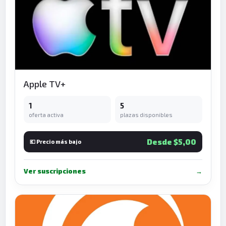
Apple TV+
1
5
oferta activa
plazas disponibles
Desde $5,00
💶 Precio más bajo
Ver suscripciones
→