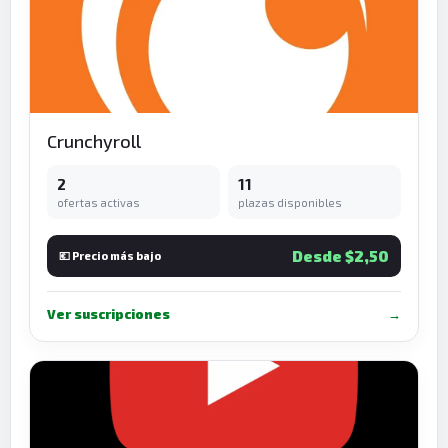
Crunchyroll
2
11
ofertas activas
plazas disponibles
Desde $2,50
💶 Precio más bajo
Ver suscripciones
→