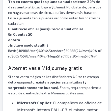
Ten en cuenta que los planes anuales tienen 20% de
descuento
(el
Basic
baja a $8/mes). No obstante, para que
no hagas maromas de circo, aquí los tienes más baratos.
En la siguiente tabla puedes ver cómo están los costos de
cada plan:
Plan
Precio oficial (mes)
Precio anual oficial
En CuentasGO
Ahorro
¿Incluye modo stealth?
Basic$1096(8/mes)40%❌Standard$30288(24/mes)40%❌P
ro$60576(48/mes)40%✅Mega$1201,152(96/mes)40%✅
Alternativas a Midjourney gratis
Si esta varita mágica de los diseñadores 4.0 se te escapa
del presupuesto,
existen opciones gratuitas (y
sorprendentemente buenas)
. Eso sí, requieren paciencia
y algo de creatividad extra. Miremos cuáles son:
Microsoft Copilot
: El compañero de oficina de
Microsoft. Integra DALL-E 3, el mismo motor