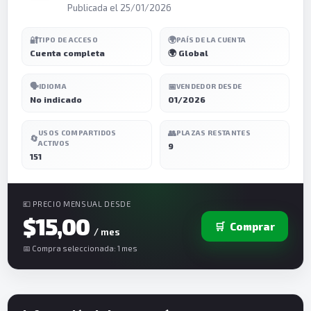
Publicada el 25/01/2026
🔐
🌍
TIPO DE ACCESO
PAÍS DE LA CUENTA
Cuenta completa
🌍 Global
🗣️
📅
IDIOMA
VENDEDOR DESDE
No indicado
01/2026
👥
USOS COMPARTIDOS
PLAZAS RESTANTES
🔄
ACTIVOS
9
151
💶 PRECIO MENSUAL DESDE
$15,00
🛒
Comprar
/ mes
📅 Compra seleccionada: 1 mes