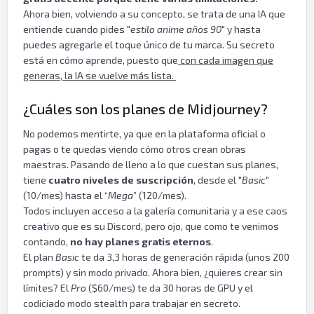
Ahora bien, volviendo a su concepto, se trata de una IA que
entiende cuando pides "
estilo anime años 90
" y hasta
puedes agregarle el toque único de tu marca. Su secreto
está en cómo aprende, puesto que
con cada imagen que
generas, la IA se vuelve más lista.
¿Cuáles son los planes de Midjourney?
No podemos mentirte, ya que en la plataforma oficial o
pagas o te quedas viendo cómo otros crean obras
maestras. Pasando de lleno a lo que cuestan sus planes,
tiene
cuatro niveles de suscripción
, desde el "
Basic
"
(10/mes) hasta el “
Mega
” (120/mes).
Todos incluyen acceso a la galería comunitaria y a ese caos
creativo que es su Discord, pero ojo, que como te venimos
contando,
no hay planes gratis eternos
.
El plan
Basic
te da 3,3 horas de generación rápida (unos 200
prompts) y sin modo privado. Ahora bien, ¿quieres crear sin
límites? El
Pro
($60/mes) te da 30 horas de GPU y el
codiciado modo stealth para trabajar en secreto.