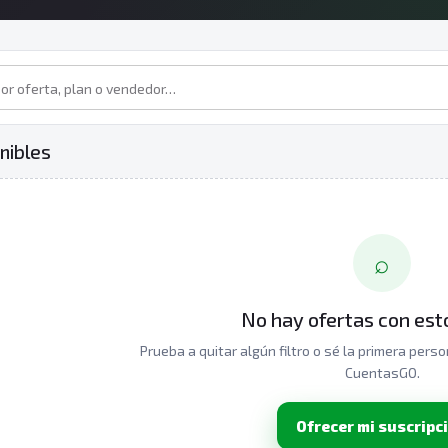
nibles
⌕
No hay ofertas con esto
Prueba a quitar algún filtro o sé la primera pers
CuentasGO.
Ofrecer mi suscripc