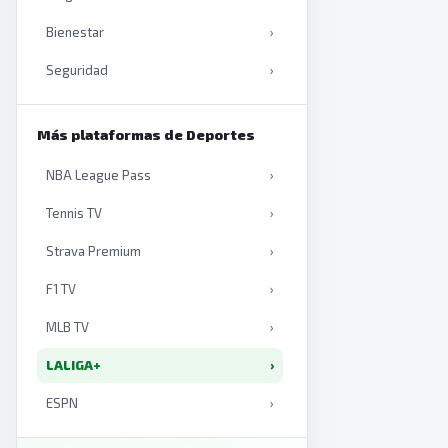
Bienestar
›
Seguridad
›
Productividad
›
Más plataformas de Deportes
Inteligencia artificial
›
NBA League Pass
›
Libros
›
Tennis TV
›
Strava Premium
›
F1 TV
›
MLB TV
›
LALIGA+
›
ESPN
›
Eurosport
›