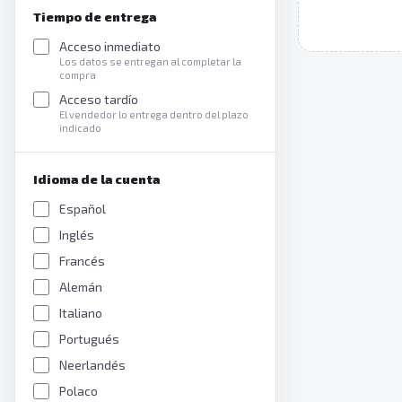
Tiempo de entrega
Acceso inmediato
Los datos se entregan al completar la
compra
Acceso tardío
El vendedor lo entrega dentro del plazo
indicado
Idioma de la cuenta
Español
Inglés
Francés
Alemán
Italiano
Portugués
Neerlandés
Polaco