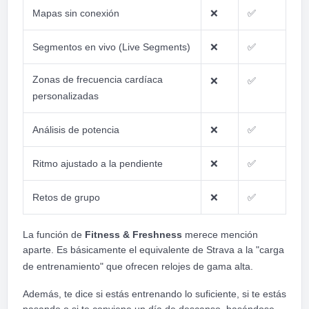
Mapas sin conexión
❌
✅
Segmentos en vivo (Live Segments)
❌
✅
Zonas de frecuencia cardíaca
❌
✅
personalizadas
Análisis de potencia
❌
✅
Ritmo ajustado a la pendiente
❌
✅
Retos de grupo
❌
✅
La función de
Fitness & Freshness
merece mención
aparte. Es básicamente el equivalente de Strava a la "carga
de entrenamiento" que ofrecen relojes de gama alta.
Además, te dice si estás entrenando lo suficiente, si te estás
pasando o si te conviene un día de descanso, basándose